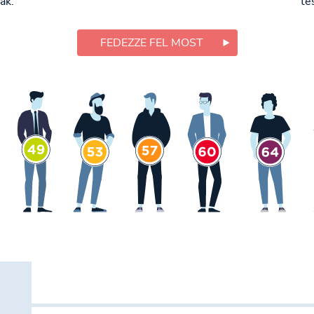
ak.
te
FEDEZZE FEL MOST