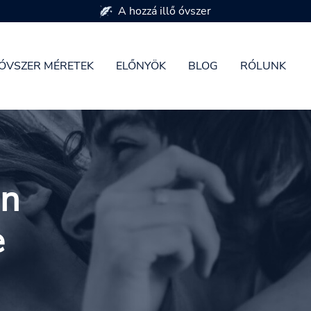
7 óvszer méretben kapható
ÓVSZER MÉRETEK
ELŐNYÖK
BLOG
RÓLUNK
an
e