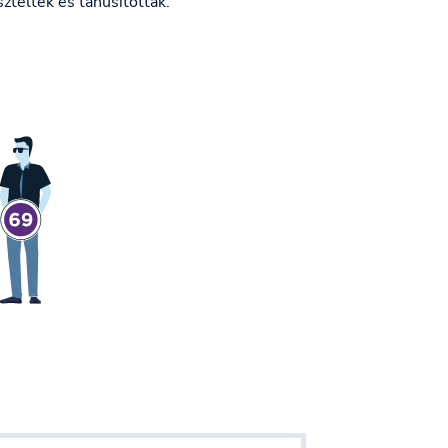
szteltek és tanúsítottak.