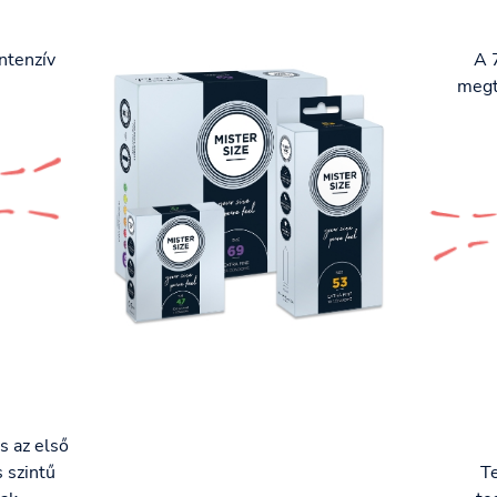
ntenzív
A 
megt
s az első
 szintű
T