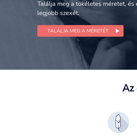
Találja meg a tökéletes méretet, és 
legjobb szexét.
TALÁLJA MEG A MÉRETÉT
Az 