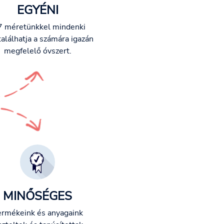
EGYÉNI
7 méretünkkel mindenki
alálhatja a számára igazán
megfelelő óvszert.
MINŐSÉGES
ermékeink és anyagaink