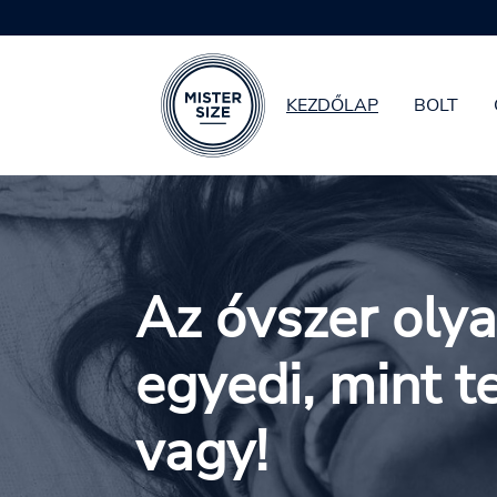
KEZDŐLAP
BOLT
Skip to main content
Az óvszer oly
egyedi, mint t
vagy!