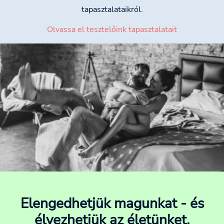
tapasztalataikról.
Olvassa el tesztelőink tapasztalatait
Elengedhetjük magunkat - és
élvezhetjük az életünket.