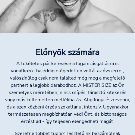
Előnyök számára
A tökéletes pár keresése a fogamzásgátlásra is
vonatkozik: ha eddig elégedetlen voltál az óvszerrel,
valószínűleg csak nem találtad még meg a megfelelő
partnert a legjobb darabodhoz. A MISTER SIZE az Ön
személyes méretében, nincs csípés, fárasztó kitekerés
vagy más kellemetlen mellékhatás. Alig fogja észrevenni,
és a szex közbeni érzés szokatlanul intenzív. Ugyanakkor
természetesen megbízhatóan védi Önt, és biztonságos
érzést ad - így teljesen elengedheti magát.
Szeretne többet tudni? Tesztelőink beszámolnak