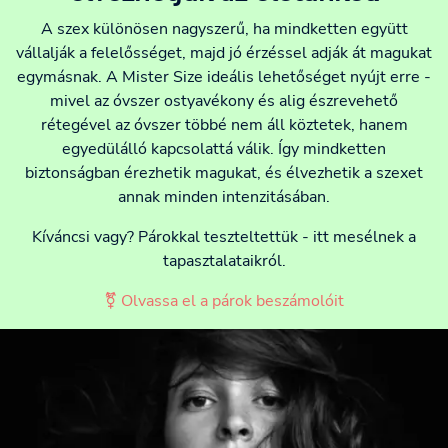
A szex különösen nagyszerű, ha mindketten együtt
vállalják a felelősséget, majd jó érzéssel adják át magukat
egymásnak. A Mister Size ideális lehetőséget nyújt erre -
mivel az óvszer ostyavékony és alig észrevehető
rétegével az óvszer többé nem áll köztetek, hanem
egyedülálló kapcsolattá válik. Így mindketten
biztonságban érezhetik magukat, és élvezhetik a szexet
annak minden intenzitásában.
Kíváncsi vagy? Párokkal teszteltettük - itt mesélnek a
tapasztalataikról.
⚧ Olvassa el a párok beszámolóit