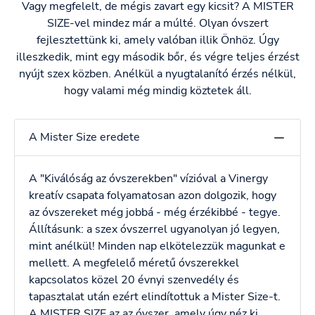
Vagy megfelelt, de mégis zavart egy kicsit? A MISTER
SIZE-vel mindez már a múlté. Olyan óvszert
fejlesztettünk ki, amely valóban illik Önhöz. Úgy
illeszkedik, mint egy második bőr, és végre teljes érzést
nyújt szex közben. Anélkül a nyugtalanító érzés nélkül,
hogy valami még mindig köztetek áll.
A Mister Size eredete
A "Kiválóság az óvszerekben" vízióval a Vinergy
kreatív csapata folyamatosan azon dolgozik, hogy
az óvszereket még jobbá - még érzékibbé - tegye.
Állításunk: a szex óvszerrel ugyanolyan jó legyen,
mint anélkül! Minden nap elkötelezzük magunkat e
mellett. A megfelelő méretű óvszerekkel
kapcsolatos közel 20 évnyi szenvedély és
tapasztalat után ezért elindítottuk a Mister Size-t.
A MISTER SIZE az az óvszer, amely úgy néz ki,