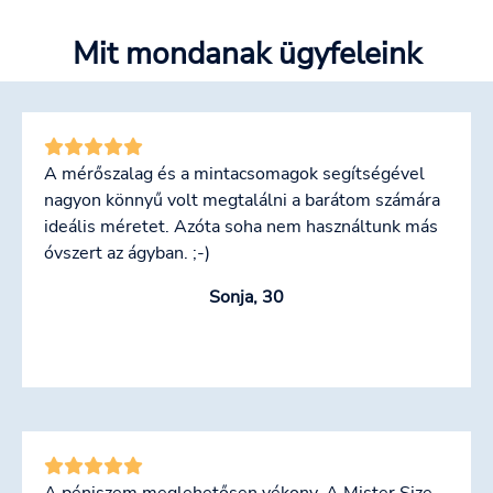
Mit mondanak ügyfeleink
A mérőszalag és a mintacsomagok segítségével
nagyon könnyű volt megtalálni a barátom számára
ideális méretet. Azóta soha nem használtunk más
óvszert az ágyban. ;-)
Sonja, 30
A péniszem meglehetősen vékony. A Mister Size