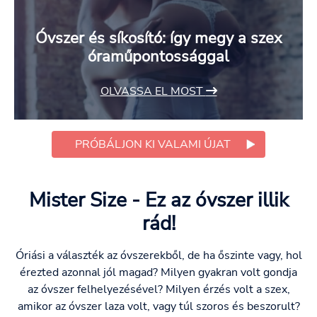
Óvszer és síkosító: így megy a szex
óraműpontossággal
OLVASSA EL MOST
PRÓBÁLJON KI VALAMI ÚJAT
Mister Size - Ez az óvszer illik
rád!
Óriási a választék az óvszerekből, de ha őszinte vagy, hol
érezted azonnal jól magad? Milyen gyakran volt gondja
az óvszer felhelyezésével? Milyen érzés volt a szex,
amikor az óvszer laza volt, vagy túl szoros és beszorult?