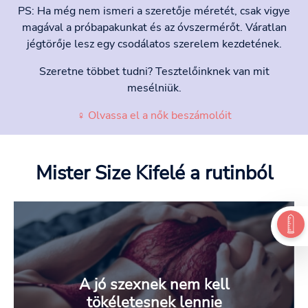
PS: Ha még nem ismeri a szeretője méretét, csak vigye
magával a próbapakunkat és az óvszermérőt. Váratlan
jégtörője lesz egy csodálatos szerelem kezdetének.
Szeretne többet tudni? Tesztelőinknek van mit
mesélniük.
♀ Olvassa el a nők beszámolóit
Mister Size Kifelé
a rutinból
A jó szexnek nem kell
tökéletesnek lennie