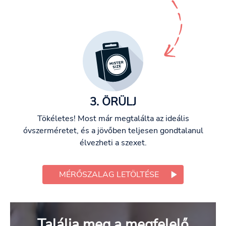
3. ÖRÜLJ
Tökéletes! Most már megtalálta az ideális
óvszerméretet, és a jövőben teljesen gondtalanul
élvezheti a szexet.
MÉRŐSZALAG LETÖLTÉSE
Találja meg a megfelelő