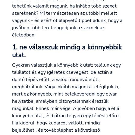
tehetünk valamit magunk, ha inkább több szexet
szeretnénk? Mi természetesen az utóbbi mellett
vagyunk - és ezért öt alapvető tippet adunk, hogy a
jövőben több teret engedjünk a szexnek az
életedben:
1. ne válasszuk mindig a könnyebbik
utat.
Gyakran választjuk a könnyebbik utat: találunk egy
találatot és egy ígéretes csevegést, de aztán a
döntő lépés előtt, a valódi randevú előtt
meghátrálunk. Vagy inkább magunkat elégítjük ki,
mert ez könnyebb, mint belekeveredni egy olyan
helyzetbe, amelyben bizonytalannak érezzük
magunkat. Ennek már vége. A jövőben hagyja el a
könnyebb utat, és bátran tegyen egy lépést előre.
Ha kiderül, hogy kudarcot vallott, mindig
bejelölheti, és továbbléphet a következő