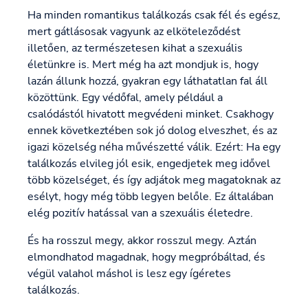
Ha minden romantikus találkozás csak fél és egész,
mert gátlásosak vagyunk az elköteleződést
illetően, az természetesen kihat a szexuális
életünkre is. Mert még ha azt mondjuk is, hogy
lazán állunk hozzá, gyakran egy láthatatlan fal áll
közöttünk. Egy védőfal, amely például a
csalódástól hivatott megvédeni minket. Csakhogy
ennek következtében sok jó dolog elveszhet, és az
igazi közelség néha művészetté válik. Ezért: Ha egy
találkozás elvileg jól esik, engedjetek meg idővel
több közelséget, és így adjátok meg magatoknak az
esélyt, hogy még több legyen belőle. Ez általában
elég pozitív hatással van a szexuális életedre.
És ha rosszul megy, akkor rosszul megy. Aztán
elmondhatod magadnak, hogy megpróbáltad, és
végül valahol máshol is lesz egy ígéretes
találkozás.