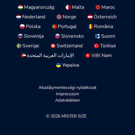
Magyarország
Malta
Maroc
Nederland
Norge
Österreich
Polska
Portugal
România
Slovenija
Slovensko
Suomi
Sverige
Switzerland
Türkiye
الإمارات العربية المتحدة
Việt Nam
Україна
Akadálymentességi nyilatkozat
Impresszum
Adatvédelem
© 2026 MISTER SIZE