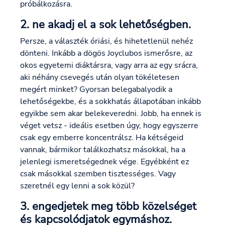
próbálkozásra.
2. ne akadj el a sok lehetőségben.
Persze, a választék óriási, és hihetetlenül nehéz
dönteni. Inkább a dögös Joyclubos ismerősre, az
okos egyetemi diáktársra, vagy arra az egy srácra,
aki néhány csevegés után olyan tökéletesen
megért minket? Gyorsan belegabalyodik a
lehetőségekbe, és a sokkhatás állapotában inkább
egyikbe sem akar belekeveredni. Jobb, ha ennek is
véget vetsz - ideális esetben úgy, hogy egyszerre
csak egy emberre koncentrálsz. Ha kétségeid
vannak, bármikor találkozhatsz másokkal, ha a
jelenlegi ismeretségednek vége. Egyébként ez
csak másokkal szemben tisztességes. Vagy
szeretnél egy lenni a sok közül?
3. engedjetek meg több közelséget
és kapcsolódjatok egymáshoz.