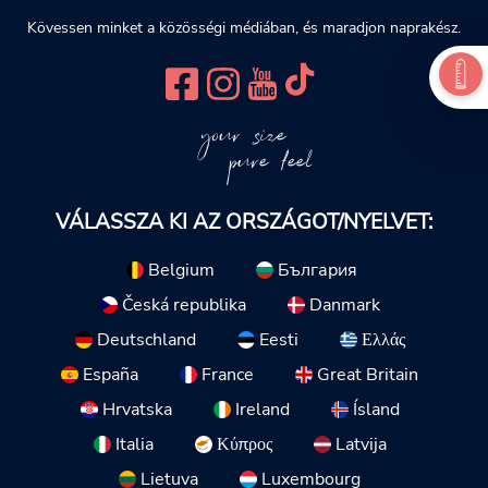
Kövessen minket a közösségi médiában, és maradjon naprakész.
your size
pure feel
VÁLASSZA KI AZ ORSZÁGOT/NYELVET:
Belgium
България
Česká republika
Danmark
Deutschland
Eesti
Ελλάς
España
France
Great Britain
Hrvatska
Ireland
Ísland
Italia
Κύπρος
Latvija
Lietuva
Luxembourg