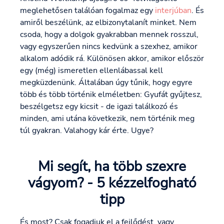
meglehetősen találóan fogalmaz egy
interjúban
. És
amiről beszélünk, az elbizonytalanít minket. Nem
csoda, hogy a dolgok gyakrabban mennek rosszul,
vagy egyszerűen nincs kedvünk a szexhez, amikor
alkalom adódik rá. Különösen akkor, amikor először
egy (még) ismeretlen ellenlábassal kell
megküzdenünk. Általában úgy tűnik, hogy egyre
több és több történik elméletben: Gyufát gyűjtesz,
beszélgetsz egy kicsit - de igazi találkozó és
minden, ami utána következik, nem történik meg
túl gyakran. Valahogy kár érte. Ugye?
Mi segít, ha több szexre
vágyom? - 5 kézzelfogható
tipp
És most? Csak fogadjuk el a fejlődést, vagy