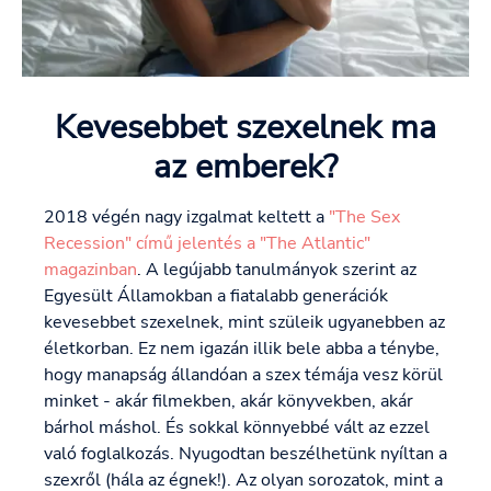
Kevesebbet szexelnek ma
az emberek?
2018 végén nagy izgalmat keltett a
"The Sex
Recession" című jelentés a "The Atlantic"
magazinban
. A legújabb tanulmányok szerint az
Egyesült Államokban a fiatalabb generációk
kevesebbet szexelnek, mint szüleik ugyanebben az
életkorban. Ez nem igazán illik bele abba a ténybe,
hogy manapság állandóan a szex témája vesz körül
minket - akár filmekben, akár könyvekben, akár
bárhol máshol. És sokkal könnyebbé vált az ezzel
való foglalkozás. Nyugodtan beszélhetünk nyíltan a
szexről (hála az égnek!). Az olyan sorozatok, mint a