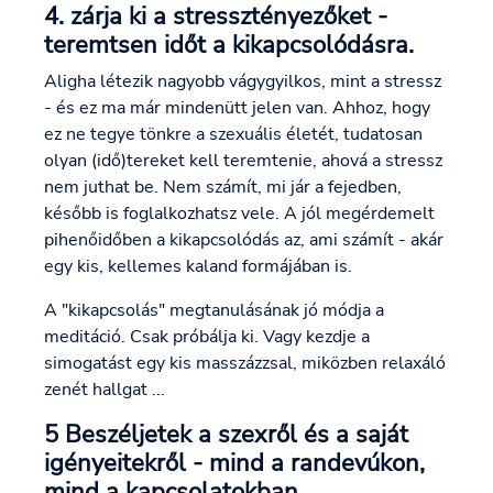
4. zárja ki a stressztényezőket -
teremtsen időt a kikapcsolódásra.
Aligha létezik nagyobb vágygyilkos, mint a stressz
- és ez ma már mindenütt jelen van. Ahhoz, hogy
ez ne tegye tönkre a szexuális életét, tudatosan
olyan (idő)tereket kell teremtenie, ahová a stressz
nem juthat be. Nem számít, mi jár a fejedben,
később is foglalkozhatsz vele. A jól megérdemelt
pihenőidőben a kikapcsolódás az, ami számít - akár
egy kis, kellemes kaland formájában is.
A "kikapcsolás" megtanulásának jó módja a
meditáció. Csak próbálja ki. Vagy kezdje a
simogatást egy kis masszázzsal, miközben relaxáló
zenét hallgat ...
5 Beszéljetek a szexről és a saját
igényeitekről - mind a randevúkon,
mind a kapcsolatokban.