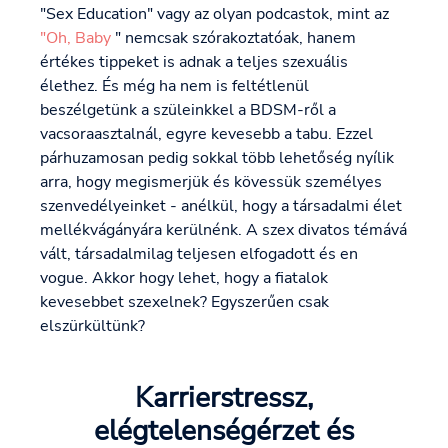
"Sex Education" vagy az olyan podcastok, mint az
"Oh, Baby
" nemcsak szórakoztatóak, hanem
értékes tippeket is adnak a teljes szexuális
élethez. És még ha nem is feltétlenül
beszélgetünk a szüleinkkel a BDSM-ről a
vacsoraasztalnál, egyre kevesebb a tabu. Ezzel
párhuzamosan pedig sokkal több lehetőség nyílik
arra, hogy megismerjük és kövessük személyes
szenvedélyeinket - anélkül, hogy a társadalmi élet
mellékvágányára kerülnénk. A szex divatos témává
vált, társadalmilag teljesen elfogadott és en
vogue. Akkor hogy lehet, hogy a fiatalok
kevesebbet szexelnek? Egyszerűen csak
elszürkültünk?
Karrierstressz,
elégtelenségérzet és