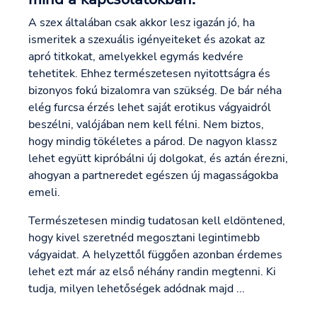
A szex általában csak akkor lesz igazán jó, ha
ismeritek a szexuális igényeiteket és azokat az
apró titkokat, amelyekkel egymás kedvére
tehetitek. Ehhez természetesen nyitottságra és
bizonyos fokú bizalomra van szükség. De bár néha
elég furcsa érzés lehet saját erotikus vágyaidról
beszélni, valójában nem kell félni. Nem biztos,
hogy mindig tökéletes a párod. De nagyon klassz
lehet együtt kipróbálni új dolgokat, és aztán érezni,
ahogyan a partneredet egészen új magasságokba
emeli.
Természetesen mindig tudatosan kell eldöntened,
hogy kivel szeretnéd megosztani legintimebb
vágyaidat. A helyzettől függően azonban érdemes
lehet ezt már az első néhány randin megtenni. Ki
tudja, milyen lehetőségek adódnak majd ...