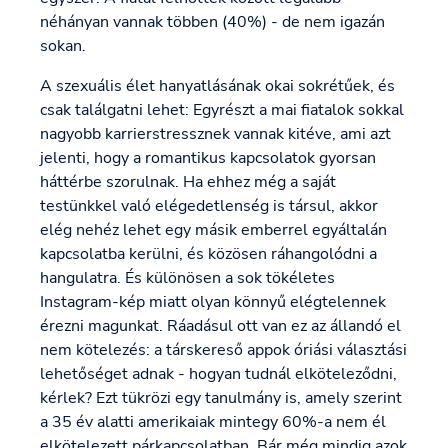
néhányan vannak többen (40%) - de nem igazán
sokan.
A szexuális élet hanyatlásának okai sokrétűek, és
csak találgatni lehet: Egyrészt a mai fiatalok sokkal
nagyobb karrierstressznek vannak kitéve, ami azt
jelenti, hogy a romantikus kapcsolatok gyorsan
háttérbe szorulnak. Ha ehhez még a saját
testünkkel való elégedetlenség is társul, akkor
elég nehéz lehet egy másik emberrel egyáltalán
kapcsolatba kerülni, és közösen ráhangolódni a
hangulatra. És különösen a sok tökéletes
Instagram-kép miatt olyan könnyű elégtelennek
érezni magunkat. Ráadásul ott van ez az állandó el
nem kötelezés: a társkereső appok óriási választási
lehetőséget adnak - hogyan tudnál elköteleződni,
kérlek? Ezt tükrözi egy tanulmány is, amely szerint
a 35 év alatti amerikaiak mintegy 60%-a nem él
elkötelezett párkapcsolatban. Bár még mindig azok