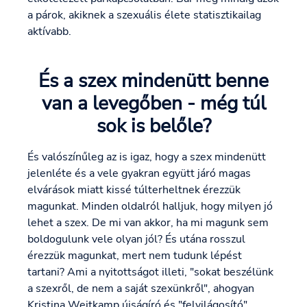
a párok, akiknek a szexuális élete statisztikailag
aktívabb.
És a szex mindenütt benne
van a levegőben - még túl
sok is belőle?
És valószínűleg az is igaz, hogy a szex mindenütt
jelenléte és a vele gyakran együtt járó magas
elvárások miatt kissé túlterheltnek érezzük
magunkat. Minden oldalról halljuk, hogy milyen jó
lehet a szex. De mi van akkor, ha mi magunk sem
boldogulunk vele olyan jól? És utána rosszul
érezzük magunkat, mert nem tudunk lépést
tartani? Ami a nyitottságot illeti, "sokat beszélünk
a szexről, de nem a saját szexünkről", ahogyan
Kristina Weitkamp újságíró és "felvilágosító"