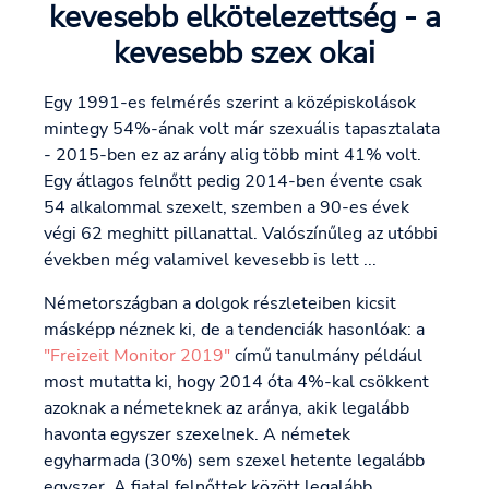
kevesebb elkötelezettség - a
kevesebb szex okai
Egy 1991-es felmérés szerint a középiskolások
mintegy 54%-ának volt már szexuális tapasztalata
- 2015-ben ez az arány alig több mint 41% volt.
Egy átlagos felnőtt pedig 2014-ben évente csak
54 alkalommal szexelt, szemben a 90-es évek
végi 62 meghitt pillanattal. Valószínűleg az utóbbi
években még valamivel kevesebb is lett ...
Németországban a dolgok részleteiben kicsit
másképp néznek ki, de a tendenciák hasonlóak: a
"Freizeit Monitor 2019"
című tanulmány például
most mutatta ki, hogy 2014 óta 4%-kal csökkent
azoknak a németeknek az aránya, akik legalább
havonta egyszer szexelnek. A németek
egyharmada (30%) sem szexel hetente legalább
egyszer. A fiatal felnőttek között legalább