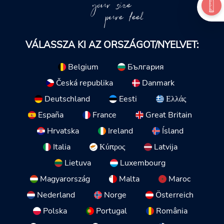
your size
pure feel
VÁLASSZA KI AZ ORSZÁGOT/NYELVET:
Belgium
България
Česká republika
Danmark
Deutschland
Eesti
Ελλάς
España
France
Great Britain
Hrvatska
Ireland
Ísland
Italia
Κύπρος
Latvija
Lietuva
Luxembourg
Magyarország
Malta
Maroc
Nederland
Norge
Österreich
Polska
Portugal
România