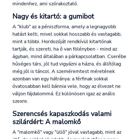
mindenhez, ami szórakoztató.
Nagy és kitartó: a gumibot
A "klub" az a péniszforma, amely a legnagyobb
hatást kelti, mivel sokkal hosszabb és vastagabb,
mint a többi. Hordozóját rendkívül kitartónak
tartják, és szereti, ha ő van fölényben - mind az
ágyban, mind általában a párkapcsolatban. Cserébe
hűséges társ, jól tud vigyázni a házra, és állítólag
még jól is táncol. A szeméremtest méretének
azonban van egy hátránya: a férfinak sokkal
óvatosabban kell bánnia vele, hogy az élvezet ne
váljon fájdalommá. Ez különösen igaz az anális
szexre.
Szerencsés kapaszkodás valami
szilárdért: A malomkő
A "malomkő" vagy "üllő" jóval vastagabb, mint az