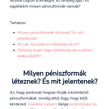
térjünk rögtön a lényegre: ez tényleg igaz? És
egyébként milyen péniszformák vannak?
Tartalom:
Milyen péniszformák léteznek? És mit
jelentenek?
Mi van, ha a pénisz másképp néz ki?
Tényleg olyan nagy különbség van a pénisz
alakja között?
Milyen péniszformák
léteznek? És mit jelentenek?
Az, hogy pontosan hogyan hívják a különböző
péniszformákat, mindig attól függ, hogy kitől
kérdezed.
Goedele Liekens
belga
pszichológus és