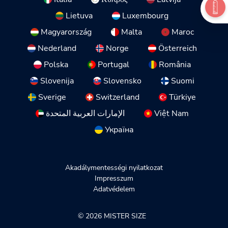
Lietuva
Luxembourg
Magyarország
Malta
Maroc
Nederland
Norge
Österreich
Polska
Portugal
România
Slovenija
Slovensko
Suomi
Sverige
Switzerland
Türkiye
الإمارات العربية المتحدة
Việt Nam
Україна
Akadálymentességi nyilatkozat
Impresszum
Adatvédelem
© 2026 MISTER SIZE