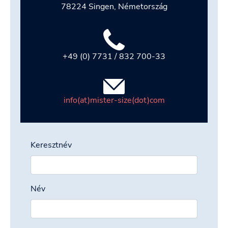
78224 Singen, Németország
+49 (0) 7731 / 832 700-33
info(at)mister-size(dot)com
Keresztnév
Név