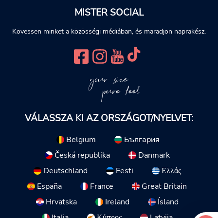
MISTER SOCIAL
Kövessen minket a közösségi médiában, és maradjon naprakész.
your size
pure feel
VÁLASSZA KI AZ ORSZÁGOT/NYELVET:
Belgium
България
Česká republika
Danmark
Deutschland
Eesti
Ελλάς
España
France
Great Britain
Hrvatska
Ireland
Ísland
Italia
Κύπρος
Latvija