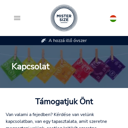
A hozzá illő óvszer
7 óvszer mé
Skip to main content
Kapcsolat
Támogatjuk Önt
Van valami a fejedben? Kérdése van velünk
kapcsolatban, van egy tapasztalata, amit szeretne