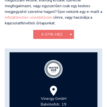
megosztani velünk, esetleg kritikát szeretne
megfogalmazni, vagy egyszerűen csak egy kedves
megjegyzést szeretne hagyni? Írjon nekünk egy e-mailt a
info(at)mister-size(dot)com
címre, vagy használja a
kapcsolatfelvételi űrlapunkat.
A GYIK-HEZ
Vinergy GmbH
Bahnhofstr. 19