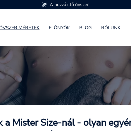
7 óvszer méretben kapható
ÓVSZER MÉRETEK
ELŐNYÖK
BLOG
RÓLUNK
 a Mister Size-nál - olyan egyén