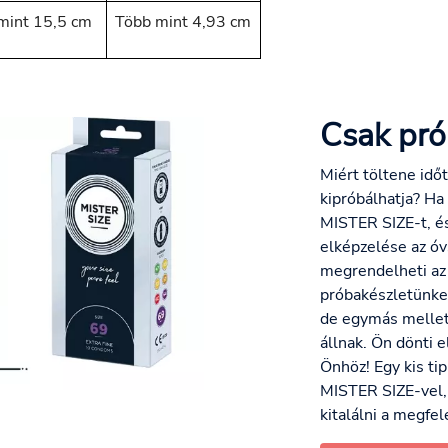
mint 15,5 cm
Több mint 4,93 cm
Csak prób
Miért töltene idő
kipróbálhatja? Ha
MISTER SIZE-t, é
elképzelése az óv
megrendelheti az 
próbakészletünke
de egymás mellet
állnak. Ön dönti e
Önhöz! Egy kis tip
MISTER SIZE-vel, 
kitalálni a megfel