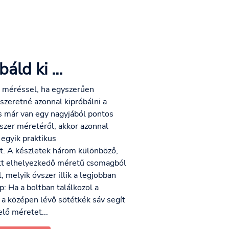
áld ki ...
t méréssel, ha egyszerűen
 szeretné azonnal kipróbálni a
s már van egy nagyjából pontos
szer méretéről, akkor azonnal
egyik praktikus
t. A készletek három különböző,
t elhelyezkedő méretű csomagból
l, melyik óvszer illik a legjobban
p: Ha a boltban találkozol a
a középen lévő sötétkék sáv segít
elő méretet...