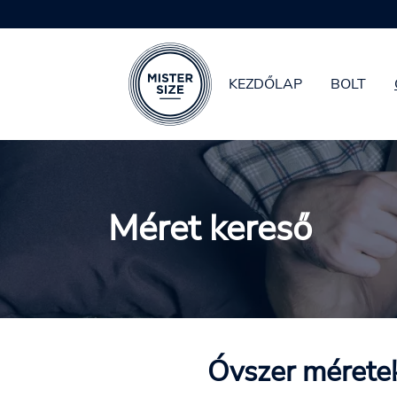
KEZDŐLAP
BOLT
Skip to main content
Méret kereső
Óvszer méretek