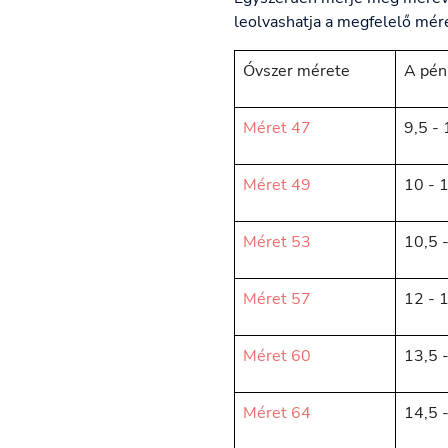
leolvashatja a megfelelő mére
Óvszer mérete
A pén
Méret 47
9,5 -
Méret 49
10 - 
Méret 53
10,5 
Méret 57
12 - 
Méret 60
13,5 
Méret 64
14,5 