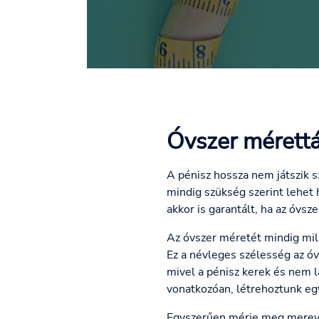
Óvszer mérettá
A pénisz hossza nem játszik s
mindig szükség szerint lehet
akkor is garantált, ha az óvsze
Az óvszer méretét mindig mi
Ez a névleges szélesség az ó
mivel a pénisz kerek és nem 
vonatkozóan, létrehoztunk egy
Egyszerűen mérje meg merev p