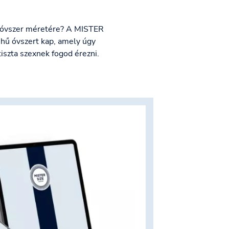
lő óvszer méretére? A MISTER
hű óvszert kap, amely úgy
tiszta szexnek fogod érezni.