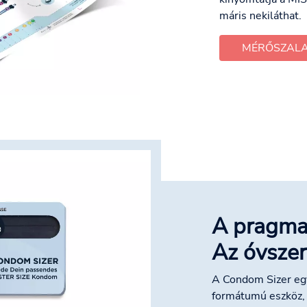
máris nekiláthat.
MÉRŐSZALA
A pragma
Az óvszer
A Condom Sizer egy
formátumú eszköz,