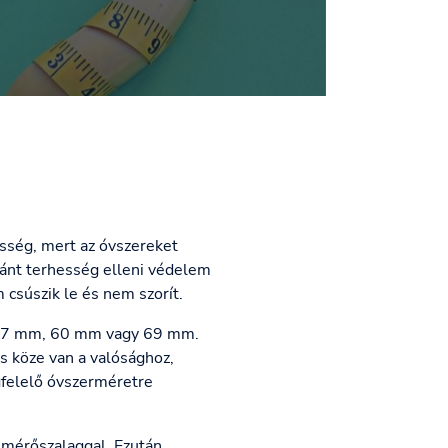
esség, mert az óvszereket
vánt terhesség elleni védelem
m csúszik le és nem szorít.
. 47 mm, 60 mm vagy 69 mm.
s köze van a valósághoz,
gfelelő óvszerméretre
 mérőszalaggal. Ezután