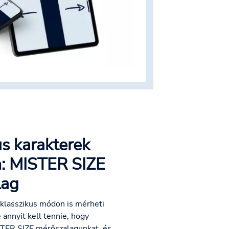
us karakterek
: MISTER SIZE
lag
klasszikus módon is mérheti
annyit kell tennie, hogy
STER SIZE mérőszalagunkat, és