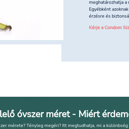
meghatározhatja a 
Egyébként azoknak 
érzésre és biztonsá
Kérje a Condom Siz
elő óvszer méret - Miért érdem
szer mérete? Tényleg megéri? Itt megtudhatja, mi a különbség a 