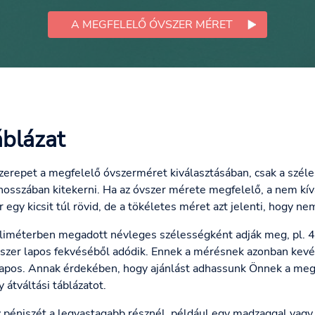
A MEGFELELŐ ÓVSZER MÉRET
blázat
zerepet a megfelelő óvszerméret kiválasztásában, csak a szél
 hosszában kitekerni. Ha az óvszer mérete megfelelő, a nem kí
r egy kicsit túl rövid, de a tökéletes méret azt jelenti, hogy ne
lliméterben megadott névleges szélességként adják meg, pl
vszer lapos fekvéséből adódik. Ennek a mérésnek azonban kevé
lapos. Annak érdekében, hogy ajánlást adhassunk Önnek a me
 átváltási táblázatot.
éniszét a legvastagabb résznél, például egy madzaggal vagy