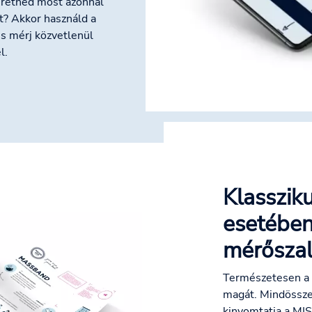
zeretnéd most azonnal
? Akkor használd a
s mérj közvetlenül
l.
Klasszik
esetében
mérősza
Természetesen a 
magát. Mindössze 
kinyomtatja a MI