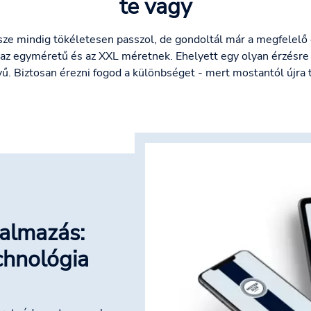
te vagy
ersze mindig tökéletesen passzol, de gondoltál már a megfele
 az egyméretű és az XXL méretnek. Ehelyett egy olyan érzésre 
yű. Biztosan érezni fogod a különbséget - mert mostantól újra 
almazás:
chnológia