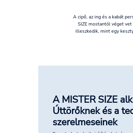
A cipő, az ing és a kabát p
SIZE mostantól véget vet
illeszkedik, mint egy keszt
A MISTER SIZE alk
Úttörőknek és a te
szerelmeseinek