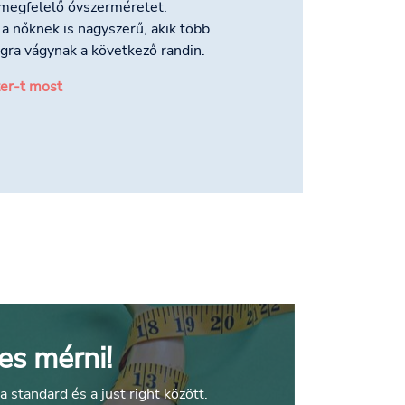
megfelelő óvszerméretet.
a nőknek is nagyszerű, akik több
gra vágynak a következő randin.
er-t most
es mérni!
standard és a just right között.