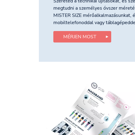
Szereted a technikai újításokat, és s
megtudni a személyes óvszer méretét
MISTER SIZE mérőalkalmazásunkat, é
mobiltelefonoddal vagy táblagépedde
MÉRJEN MOST