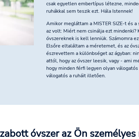
csak egyetlen embertípus létezne, minde
ruhákkal sem teszik ezt. Hála Istennek!
Amikor megláttam a MISTER SIZE-t és a s
az volt: Miért nem csinálja ezt mindenki?
óvszereknek is kell lenniük. Számomra ez
Elsőre eltaláltam a méretemet, és az óvs
észrevettem a különbséget az ágyban: nin
attól, hogy az óvszer leesik, vagy - ami 
hogy minden férfi legyen olyan válogatós 
válogatós a ruháit illetően.
zabott óvszer az Ön személyes