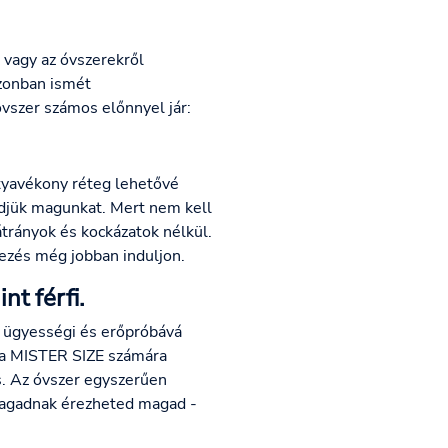
k vagy az óvszerekről
azonban ismét
vszer számos előnnyel jár:
styavékony réteg lehetővé
edjük magunkat. Mert nem kell
trányok és kockázatok nélkül.
kezés még jobban induljon.
t férfi.
e ügyességi és erőpróbává
z a MISTER SIZE számára
s. Az óvszer egyszerűen
nmagadnak érezheted magad -