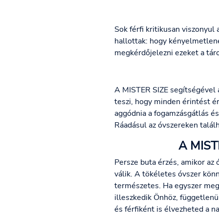
Sok férfi kritikusan viszonyul
hallottak: hogy kényelmetlene
megkérdőjelezni ezeket a tár
A MISTER SIZE segítségével a
teszi, hogy minden érintést 
aggódnia a fogamzásgátlás és
Ráadásul az óvszereken találh
A MISTE
Persze buta érzés, amikor az 
válik. A tökéletes óvszer kön
természetes. Ha egyszer megt
illeszkedik Önhöz, független
és férfiként is élvezheted a n