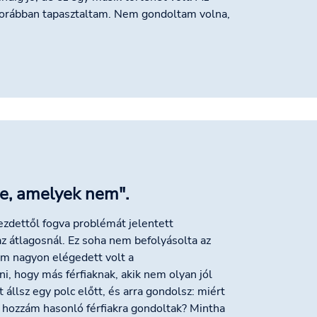
 korábban tapasztaltam. Nem gondoltam volna,
e, amelyek nem".
zdettől fogva problémát jelentett
z átlagosnál. Ez soha nem befolyásolta az
m nagyon elégedett volt a
i, hogy más férfiaknak, akik nem olyan jól
 állsz egy polc előtt, és arra gondolsz: miért
a hozzám hasonló férfiakra gondoltak? Mintha