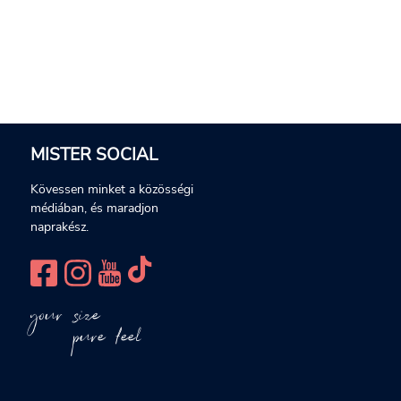
MISTER SOCIAL
Kövessen minket a közösségi
médiában, és maradjon
naprakész.
your size
pure feel