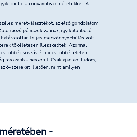
gyik pontosan ugyanolyan méretekkel. A
zéles méretválasztékot, az első gondolatom
 Különböző péniszek vannak, így különböző
 határozottan teljes megkönnyebbülés volt.
zerek tökéletesen illeszkedtek. Azonnal
cs többé csúszás és nincs többé félelem
még rosszabb - beszorul. Csak ajánlani tudom,
az óvszereket illetően, mint amilyen
 méretében -