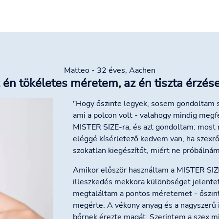
Matteo - 32 éves, Aachen
 én tökéletes méretem, az én tiszta érzés
"Hogy őszinte legyek, sosem gondoltam s
ami a polcon volt - valahogy mindig megf
MISTER SIZE-ra, és azt gondoltam: most 
eléggé kísérletező kedvem van, ha szexrő
szokatlan kiegészítőt, miért ne próbálnám
Amikor először használtam a MISTER SIZ
illeszkedés mekkora különbséget jelente
megtaláltam a pontos méretemet - őszint
megérte. A vékony anyag és a nagyszerű 
bőrnek érezte magát. Szerintem a szex min