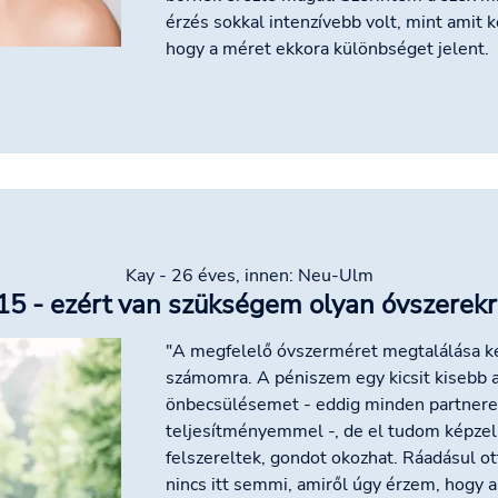
érzés sokkal intenzívebb volt, mint amit
hogy a méret ekkora különbséget jelent.
Kay - 26 éves, innen: Neu-Ulm
5 - ezért van szükségem olyan óvszerekr
"A megfelelő óvszerméret megtalálása ke
számomra. A péniszem egy kicsit kisebb a
önbecsülésemet - eddig minden partnere
teljesítményemmel -, de el tudom képzeln
felszereltek, gondot okozhat. Ráadásul ott
nincs itt semmi, amiről úgy érzem, hogy 