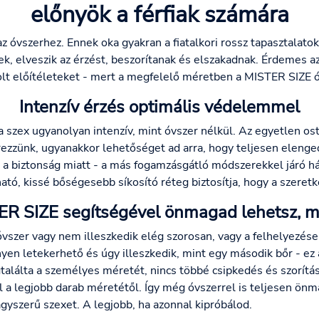
előnyök a férfiak számára
 az óvszerhez. Ennek oka gyakran a fiatalkori rossz tapasztalato
k, elveszik az érzést, beszorítanak és elszakadnak. Érdemes 
olt előítéleteket - mert a megfelelő méretben a MISTER SIZE ó
Intenzív érzés optimális védelemmel
 szex ugyanolyan intenzív, mint óvszer nélkül. Az egyetlen o
érezzünk, ugyanakkor lehetőséget ad arra, hogy teljesen eleng
 a biztonság miatt - a más fogamzásgátló módszerekkel járó há
ató, kissé bőségesebb síkosító réteg biztosítja, hogy a szeret
R SIZE segítségével önmagad lehetsz, min
óvszer vagy nem illeszkedik elég szorosan, vagy a felhelyezés
nyen letekerhető és úgy illeszkedik, mint egy második bőr - e
alálta a személyes méretét, nincs többé csipkedés és szorítá
ül a legjobb darab méretétől. Így még óvszerrel is teljesen ö
agyszerű szexet. A legjobb, ha azonnal kipróbálod.