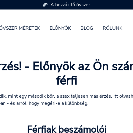
A hozzá illő óvszer
ÓVSZER MÉRETEK
ELŐNYÖK
BLOG
RÓLUNK
érzés! - Előnyök az Ön szá
férfi
ik, mint egy második bőr, a szex teljesen más érzés. Itt olvash
an - és arról, hogy megéri-e a különbség.
Férfiak beszámolói