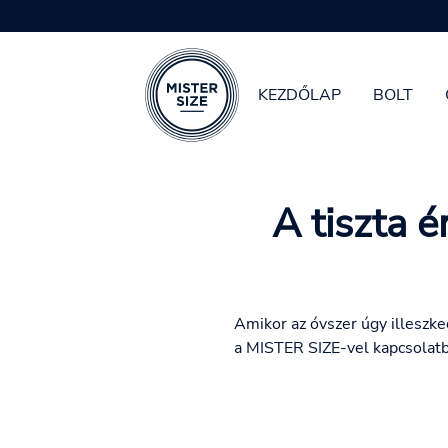
KEZDŐLAP
BOLT
Skip to main content
A tiszta 
Amikor az óvszer úgy illeszked
a MISTER SIZE-vel kapcsolatb