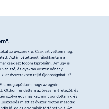
em".
okat az óvszerekre. Csak azt vettem meg,
elelt. Aztán véletlenül rábukkantam a
már csak ezt fogom kipróbálni. Amúgy is
l van szó, és gyakran veszek néhány
 ki az óvszerekben rejlő újdonságokat is?
E-t, meglepődtem, hogy az egyéni
tt. Otthon rendeltem az óvszer méretezőt, és
én szólva egy másikat, mint gondoltam -, és
illeszkedés miatt az óvszer rögtön második
dig jó, de ez egy másik történet volt. Az