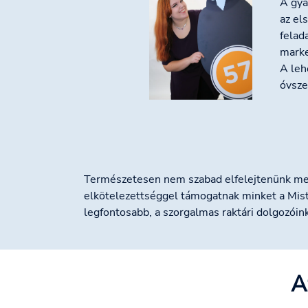
A gya
az el
felad
marke
A leh
óvsze
Természetesen nem szabad elfelejtenünk mege
elkötelezettséggel támogatnak minket a Mist
legfontosabb, a szorgalmas raktári dolgozóink
A