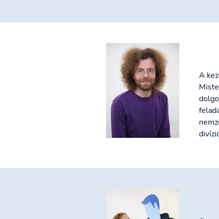
A kez
Miste
dolgo
felad
nemze
divíz