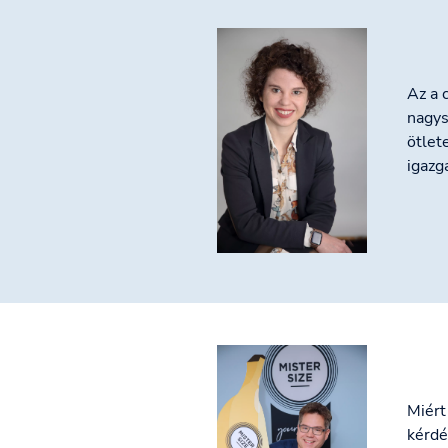
Az a 
nagys
ötlet
igazg
Miért
kérdé