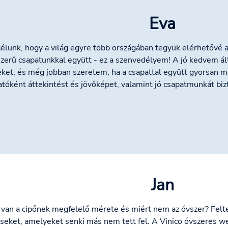
Eva
célunk, hogy a világ egyre több országában tegyük elérhetővé 
zerű csapatunkkal együtt - ez a szenvedélyem! A jó kedvem ál
eket, és még jobban szeretem, ha a csapattal együtt gyorsan 
atóként áttekintést és jövőképet, valamint jó csapatmunkát biz
Jan
 van a cipőnek megfelelő mérete és miért nem az óvszer? Fel
seket, amelyeket senki más nem tett fel. A Vinico óvszeres we