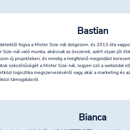
Bastian
detektől fogva a Mister Size-nál dolgozom, és 2013 óta vagyo
r Size-nál való munka, akárcsak az óvszerek, azért olyan jól ill
zom új projekteken, és mindig a megfelelő megoldást kerese
atok sokszínűségét a Mister Size-nál, legyen szó a weboldal el
tközi logisztika megszervezéséről vagy akár a marketing és az
ióközi támogatásról.
Bianca