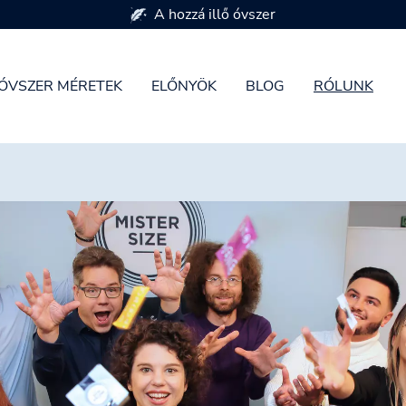
7 óvszer méretben kapható
ÓVSZER MÉRETEK
ELŐNYÖK
BLOG
RÓLUNK