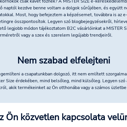
kornokok csak kávét főznek? A MISTER SIZE e-kereskedelemb
ső naptól kezdve benne voltam a dolgok sűrűjében, és együtt 
atokkal. Most, hogy befejeztem a képzésemet, továbbra is az e
tingre összpontosítok. Legyen szó blogbejegyzésekről, hírleve
ető legjobb módon tájékoztatom B2C vásárlóinkat a MISTER SI
rméretről vagy a szex és szerelem legújabb trendjeiről.
Nem szabad elfelejteni
mlíteni a csapatunkban dolgozó, itt nem említett szorgalmas
er Size érdekében, mind belsőleg, mind külsőleg. Legyen szó a
ról, akik termékeinket az Ön otthonába vagy a számos üzletbe e
z Ön közvetlen kapcsolata velü