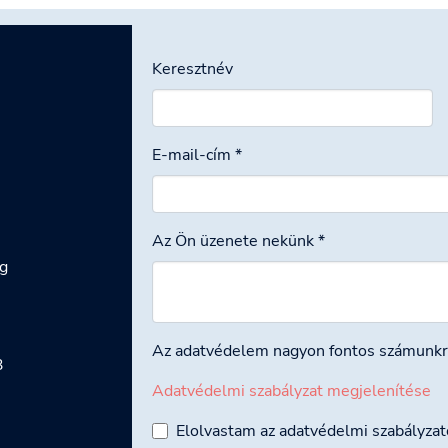
Keresztnév
E-mail-cím
*
Az Ön üzenete nekünk
*
g
Az adatvédelem nagyon fontos számunk
3
Adatvédelmi szabályzat megjelenítése
Elolvastam az adatvédelmi szabályza