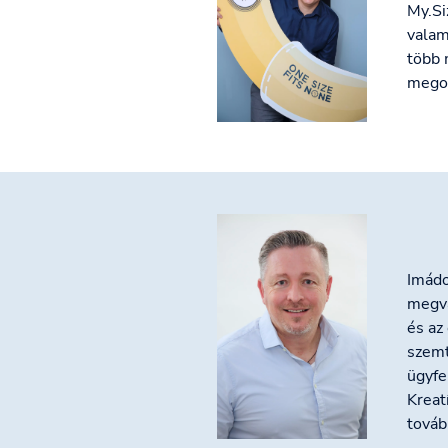
My.Si
valam
több 
megol
Imádo
megva
és az
szemt
ügyfe
Kreat
továb