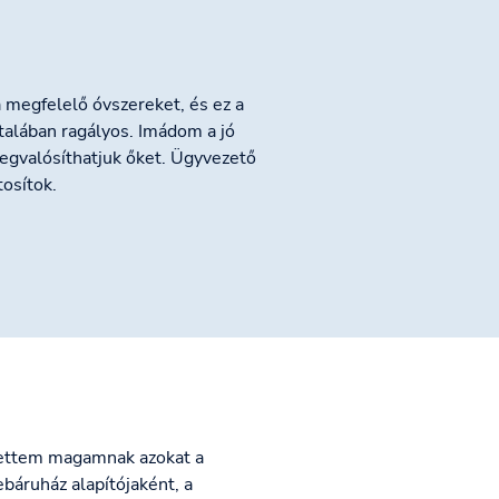
a megfelelő óvszereket, és ez a
talában ragályos. Imádom a jó
megvalósíthatjuk őket. Ügyvezető
tosítok.
tettem magamnak azokat a
báruház alapítójaként, a