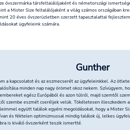
ze óvszermárka társfeltalálójaként és németországi ismerts
int a Mister Size feltalálójaként a világ számos országában kre
mint 20 éves óvszerüzletben szerzett tapasztalattal fejlesztem
dásokat ügyfeleink számára.
Gunther
m a kapcsolatot és az eszmecserét az ügyfeleinkkel. Az ötlete
lósítása minden nap nagy örömet okoz nekem. Szívügyem, h
 embereket egész Európából és azon túlról, majd szemtől sze
ől szembe eszmét cseréljek velük. Tökéletesen illeszkedem a 
leimmel együtt találok egyéni megoldásokat, hogy a Mister S
ívan és féktelen optimizmussal mindig találok új, lelkes ügyfele
bra is kiváló óvszerként teszik ismertté.