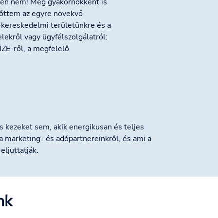
en nem! Még gyakornokként is
nőttem az egyre növekvő
-kereskedelmi területünkre és a
lekről vagy ügyfélszolgálatról:
ZE-ről, a megfelelő
 kezeket sem, akik energikusan és teljes
 marketing- és adópartnereinkről, és ami a
ljuttatják.
nk