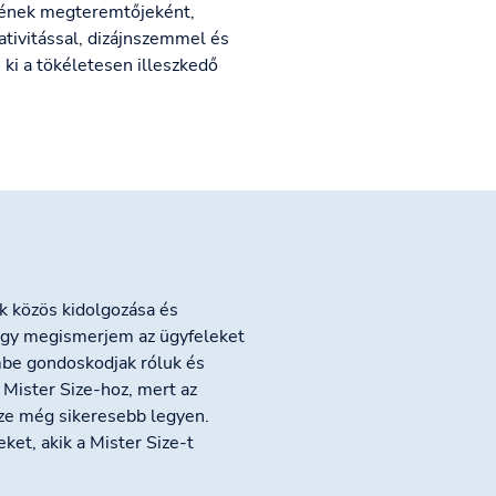
égének megteremtőjeként,
ativitással, dizájnszemmel és
 ki a tökéletesen illeszkedő
k közös kidolgozása és
ogy megismerjem az ügyfeleket
mbe gondoskodjak róluk és
Mister Size-hoz, mert az
ize még sikeresebb legyen.
ket, akik a Mister Size-t