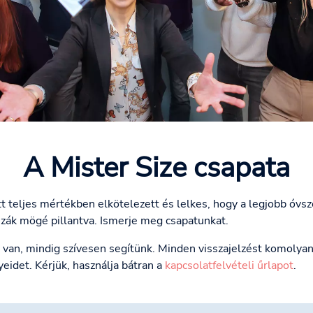
A Mister Size csapata
t teljes mértékben elkötelezett és lelkes, hogy a legjobb óv
szák mögé pillantva. Ismerje meg csapatunkat.
a van, mindig szívesen segítünk. Minden visszajelzést komolyan
idet. Kérjük, használja bátran a
kapcsolatfelvételi űrlapot
.