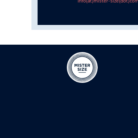
info(at)mister-size(dot)co