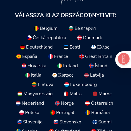
VÁLASSZA KI AZ ORSZÁGOT/NYELVET:
Belgium
България
Česká republika
Danmark
Deutschland
Eesti
Ελλάς
España
France
Great Britain
Hrvatska
Ireland
Ísland
Italia
Κύπρος
Latvija
Lietuva
Luxembourg
Magyarország
Malta
Maroc
Nederland
Norge
Österreich
Polska
Portugal
România
Slovenija
Slovensko
Suomi