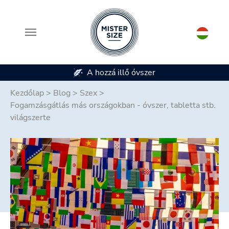
óvszer
7 óvszer méretben kapható
Skip to main content
Kezdőlap
>
Blog
>
Szex
>
Fogamzásgátlás más országokban - óvszer, tabletta stb.
világszerte