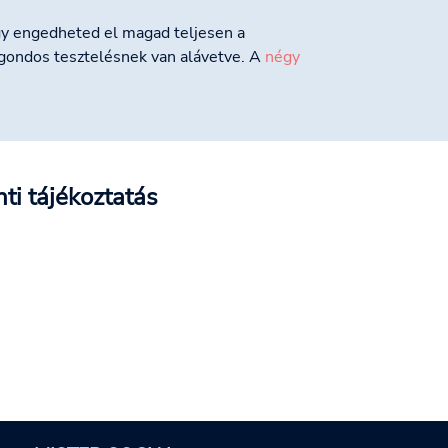
így engedheted el magad teljesen a
gondos tesztelésnek van alávetve. A
négy
ti tájékoztatás