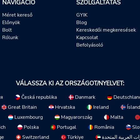
NAVIGÁCIÓ
SZOLGÁLTATÁS
Méret kereső
GYIK
Előnyök
Blog
Bolt
Kereskedői megkeresések
Rólunk
Kapcsolat
Befolyásoló
VÁLASSZA KI AZ ORSZÁGOT/NYELVET:
ия
Česká republika
Danmark
Deutschlan
Great Britain
Hrvatska
Ireland
Íslan
Luxembourg
Magyarország
Malta
ich
Polska
Portugal
România
Slo
ge
Switzerland
Türkiye
ات العربية المتحدة