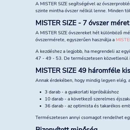
A MISTER SIZE segítségével az óvszerproblémá
szinte mintha óvszer nélkül lenne. Minden tö
MISTER SIZE - 7 óvszer méret 
A MISTER SIZE óvszereket hét különböző mé
óvszermérete, egyszerűen használja a
MISTE
A kezdéshez a legjobb, ha megrendeli az egy
47 - 49 - 53. De természetesen közvetlenül i
MISTER SIZE 49 háromféle ki
Annak érdekében, hogy mindig legyen elég, 
3 darab - a gyakorlati kipróbáláshoz
10 darab - a következő szerelmes éjsza
36 darab - az optimista és takarékos emb
Természetesen annyi csomagot rendelhet egys
Bizonyított minőség