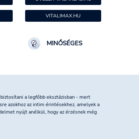
VITALIMAX.HU
MINŐSÉGES
biztosítani a legfőbb eksztázisban - mert
re azokhoz az intim érintésekhez, amelyek a
delmet nyújt anélkül, hogy az érzésnek még