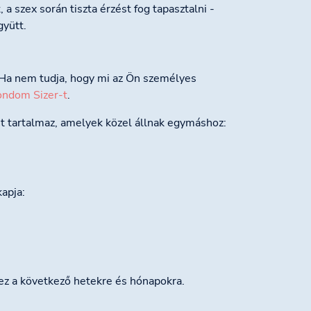
szex során tiszta érzést fog tapasztalni -
gyütt.
Ha nem tudja, hogy mi az Ön személyes
ondom Sizer-t
.
t tartalmaz, amelyek közel állnak egymáshoz:
apja:
ez a következő hetekre és hónapokra.