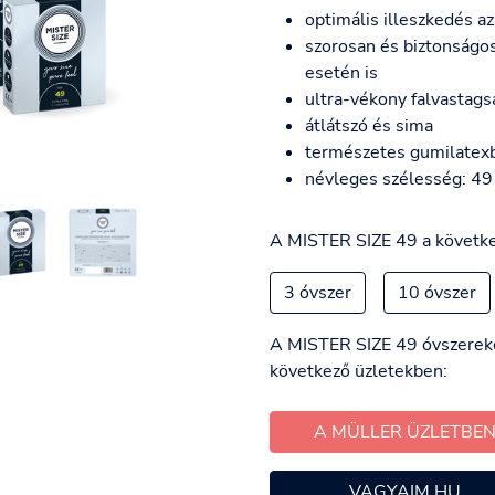
optimális illeszkedés a
szorosan és biztonságo
esetén is
ultra-vékony falvastags
átlátszó és sima
természetes gumilatexb
névleges szélesség: 4
A MISTER SIZE 49 a követke
3 óvszer
10 óvszer
A MISTER SIZE 49 óvszereke
következő üzletekben:
A MÜLLER ÜZLETBE
VAGYAIM.HU