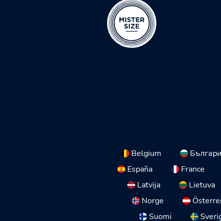
Belgium
Българ
España
France
Latvija
Lietuva
Norge
Österre
Suomi
Sveri