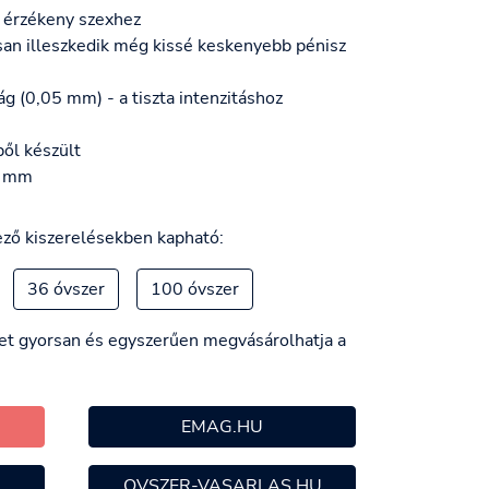
z érzékeny szexhez
san illeszkedik még kissé keskenyebb pénisz
ág (0,05 mm) - a tiszta intenzitáshoz
ől készült
9 mm
ző kiszerelésekben kapható:
36 óvszer
100 óvszer
t gyorsan és egyszerűen megvásárolhatja a
N
EMAG.HU
OVSZER-VASARLAS.HU