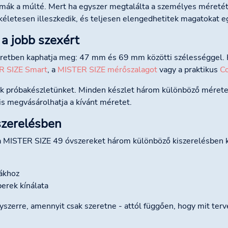
k a múlté. Mert ha egyszer megtalálta a személyes méretét, a 
kéletesen illeszkedik, és teljesen elengedhetitek magatokat e
a jobb szexért
retben kaphatja meg: 47 mm és 69 mm közötti szélességgel. 
R SIZE Smart
, a
MISTER SIZE mérőszalagot
vagy a praktikus
C
ik próbakészletünket. Minden készlet három különböző mérete
s megvásárolhatja a kívánt méretet.
szerelésben
a MISTER SIZE 49 óvszereket három különböző kiszerelésben k
kákhoz
erek kínálata
zerre, amennyit csak szeretne - attól függően, hogy mit terv