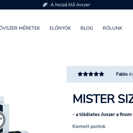
A hozzá illő óvszer
ÓVSZER MÉRETEK
ELŐNYÖK
BLOG
RÓLUNK
Fabio
é
MISTER SI
- a tökéletes óvszer a finom
Kiemelt pontok: