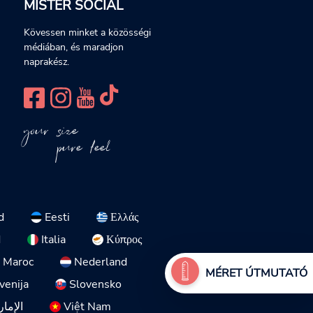
MISTER SOCIAL
Kövessen minket a közösségi
médiában, és maradjon
naprakész.
your size
pure feel
d
Eesti
Ελλάς
d
Italia
Κύπρος
Maroc
Nederland
MÉRET ÚTMUTATÓ
venija
Slovensko
الإمار
Việt Nam