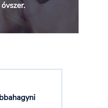
óvszer.
abbahagyni