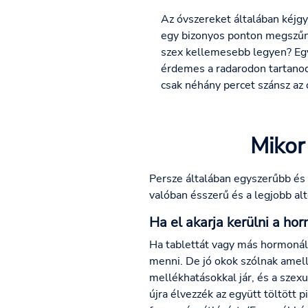
Az óvszereket általában kéjgy
egy bizonyos ponton megszűnik
szex kellemesebb legyen? Egy
érdemes a radarodon tartanod. 
csak néhány percet szánsz az 
Mikor
Persze általában egyszerűbb és 
valóban ésszerű és a legjobb al
Ha el akarja kerülni a ho
Ha tablettát vagy más hormonáli
menni. De jó okok szólnak amell
mellékhatásokkal jár, és a szex
újra élvezzék az együtt töltött 