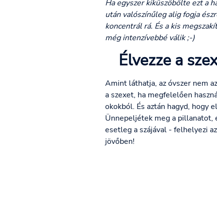
Ha egyszer kiküszöbölte ezt a h
után valószínűleg alig fogja ész
koncentrál rá. És a kis megszak
még intenzívebbé válik ;-)
Élvezze a szex
Amint láthatja, az óvszer nem a
a szexet, ha megfelelően haszná
okokból. És aztán hagyd, hogy e
Ünnepeljétek meg a pillanatot, 
esetleg a szájával - felhelyezi a
jövőben!