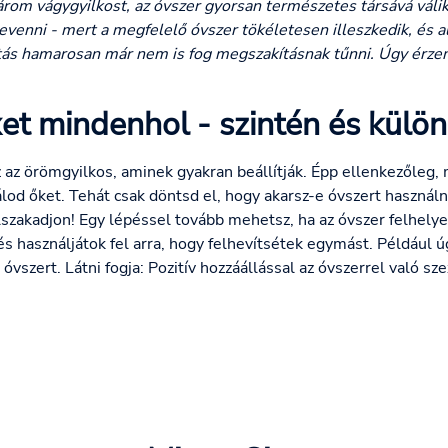
árom vágygyilkost, az óvszer gyorsan természetes társává válik
revenni - mert a megfelelő óvszer tökéletesen illeszkedik, és 
ítás hamarosan már nem is fog megszakításnak tűnni. Úgy érzem,
et mindenhol - szintén és külö
z az örömgyilkos, aminek gyakran beállítják. Épp ellenkezőleg
lod őket. Tehát csak döntsd el, hogy akarsz-e óvszert használn
lszakadjon! Egy lépéssel tovább mehetsz, ha az óvszer felhelye
és használjátok fel arra, hogy felhevítsétek egymást. Például 
z óvszert. Látni fogja: Pozitív hozzáállással az óvszerrel való s