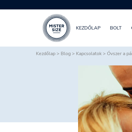
KEZDŐLAP
BOLT
Skip to main content
Kezdőlap
>
Blog
>
Kapcsolatok
>
Óvszer a pá