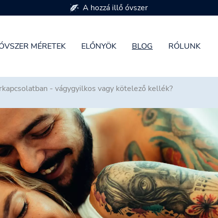
7 óvszer méretben kapható
ÓVSZER MÉRETEK
ELŐNYÖK
BLOG
RÓLUNK
rkapcsolatban - vágygyilkos vagy kötelező kellék?