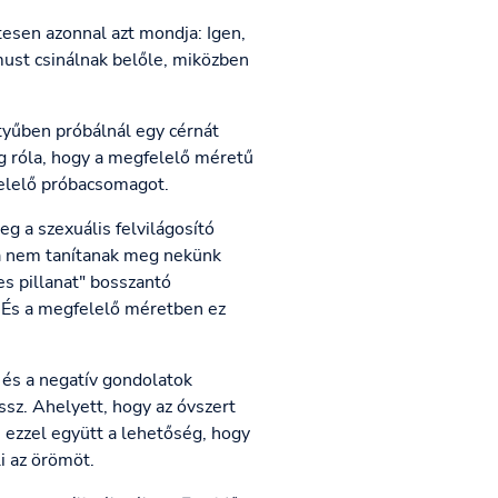
tesen azonnal azt mondja: Igen,
ust csinálnak belőle, miközben
ztyűben próbálnál egy cérnát
g róla, hogy a megfelelő méretű
felelő próbacsomagot.
g a szexuális felvilágosító
oha nem tanítanak meg nekünk
es pillanat" bosszantó
. És a megfelelő méretben ez
, és a negatív gondolatok
ssz. Ahelyett, hogy az óvszert
 ezzel együtt a lehetőség, hogy
i az örömöt.