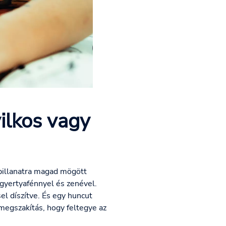
ilkos vagy
 pillanatra magad mögött
 gyertyafénnyel és zenével.
el díszítve. És egy huncut
 megszakítás, hogy feltegye az