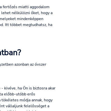
 a fertőzés miatti aggodalom
lehet nélkülözni őket, hogy a
 amelyeket mindenképpen
od. Itt többet megtudhatsz, ha
atban?
lyzetben azonban az óvszer
 kivéve, ha Ön is biztosra akar
tta előbb-utóbb erős
 a tökéletes módja annak, hogy
ént vállaljunk felelősséget a