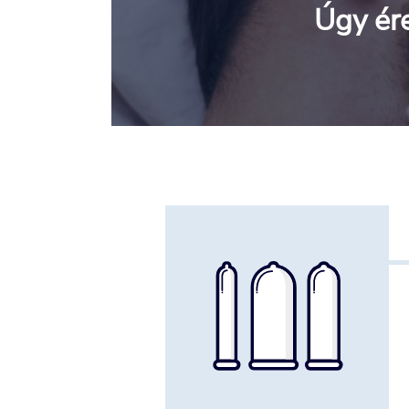
Úgy ér