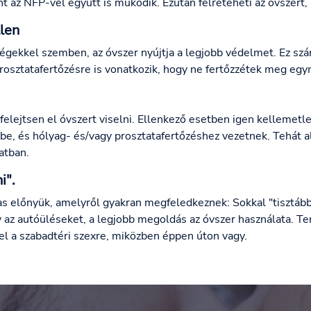
 az NFP-vel együtt is működik. Ezután félreteheti az óvszert, 
len
égekkel szemben, az óvszer nyújtja a legjobb védelmet. Ez szá
rosztatafertőzésre is vonatkozik, hogy ne fertőzzétek meg egy
felejtsen el óvszert viselni. Ellenkező esetben igen kellemetlen
e, és hólyag- és/vagy prosztatafertőzéshez vezetnek. Tehát al
atban.
i".
s előnyük, amelyről gyakran megfeledkeznek: Sokkal "tisztábbá
gy az autóüléseket, a legjobb megoldás az óvszer használata. T
zel a szabadtéri szexre, miközben éppen úton vagy.