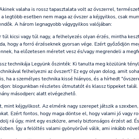
kinek valaha is rossz tapasztalata volt az óvszerrel, természe
 a legtöbb esetben nem maga az óvszer a kéjgyilkos, csak mum
endők. A három legnagyobb vágygyilkos valójában:
r túl kicsi vagy túl nagy, a felhelyezés olyan érzés, mintha kes
a, hogy a forró érzéseknek gyorsan vége. Ezért győződjön me
 ennek, ha előzetesen méretet vesz és/vagy megrendeli a meg
sz technikája Legyünk őszinték: Ki tanulta meg közülünk tényle
echnikával felhelyezni az óvszert? Ez egy olyan dolog, amit s
s, ha a személyes technika kissé hiányos, és a hírhedt "óvszer
djon: blogunkban részletes útmutatót és klassz tippeket talál
hány másodperc alatt elvégezhető.
rt, mint kéjgyilkost. Az elménk nagy szerepet játszik a szexben
okat. Ezért fontos, hogy maga döntse el, hogy valami jó vagy ro
olj rá úgy, mint egy eszközre, amely biztonságos érzést ad. És
zben. Így a felöltés valami gyönyörűvé válik, ami inkább növel