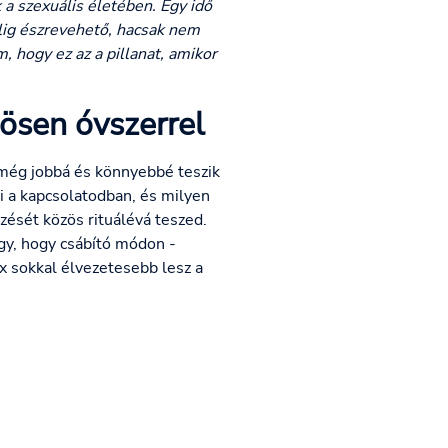
 a szexuális életében. Egy idő
alig észrevehető, hacsak nem
 hogy ez az a pillanat, amikor
nösen óvszerrel
, még jobbá és könnyebbé teszik
i a kapcsolatodban, és milyen
zését közös rituálévá teszed.
úgy, hogy csábító módon -
zex sokkal élvezetesebb lesz a