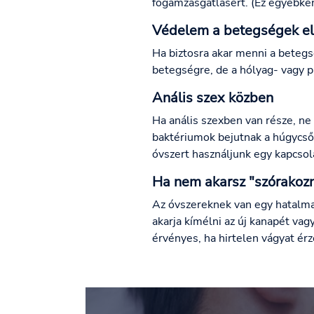
fogamzásgátlásért. (Ez egyébként
Védelem a betegségek el
Ha biztosra akar menni a betegs
betegségre, de a hólyag- vagy p
Anális szex közben
Ha anális szexben van része, ne 
baktériumok bejutnak a húgycsőb
óvszert használjunk egy kapcsol
Ha nem akarsz "szórakozn
Az óvszereknek van egy hatalma
akarja kímélni az új kanapét va
érvényes, ha hirtelen vágyat ér