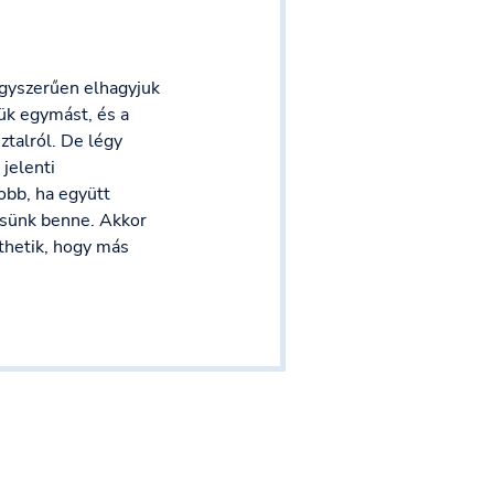
egyszerűen elhagyjuk
ük egymást, és a
ztalról. De légy
jelenti
obb, ha együtt
essünk benne. Akkor
thetik, hogy más