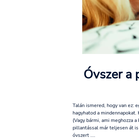
Óvszer a 
Talán ismered, hogy van ez: e
hagyhatod a mindennapokat. Kö
(Vagy bármi, ami meghozza a k
pillantással már teljesen át i
óvszert ....