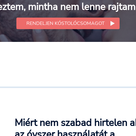
eztem, mintha nem lenne rajtam 
RENDELJEN KÓSTOLÓCSOMAGOT
Miért nem szabad hirtelen 
az óvszer használatát a