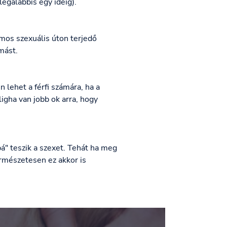
legalábbis egy ideig).
mos szexuális úton terjedő
mást.
 lehet a férfi számára, ha a
igha van jobb ok arra, hogy
" teszik a szexet. Tehát ha meg
ermészetesen ez akkor is