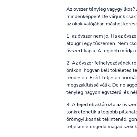
Az óvszer tényleg vágygyilkos? A
mindenképpen! De várjunk csak:
az okok valójában máshol keres
1. az óvszer nem jó. Ha az óvsze
átdugni egy tűszemen. Nem csod
óvszert kapja. A legjobb módja
2. Az óvszer felhelyezésének ros
órákon, hogyan kell tökéletes t
rendesen. Ezért teljesen normáli
megszakítássá válik. De ne aggó
tényleg nagyon egyszerű, és né
3. A fejed elraktározta az óvsze
tönkretehetik a legjobb pillanat
örömgyilkosnak tekintenéd, gond
teljesen elengedd magad szex kö