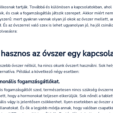
ilkosnak tartják. Továbbá és különösen a kapcsolatokban, ahol
, és csak a fogamzásgátlás játszik szerepet. Akkor miért nem 
szerű: mert gyakran vannak olyan jó okok az óvszer mellett,
És az óvszerrel való szex is lehet ugyanolyan jó, ha jól csinál
olvasásra:
 hasznos az óvszer egy kapcsol
szebb óvszer nélkül, ha nincs okunk óvszert használni. Sok he
ternatíva. Például a következő négy esetben:
rmonális fogamzásgátlókat.
s fogamzásgátlót szed, természetesen nincs szükség óvszerre -
ett, hogy a hormonokat teljesen elkerüljük. Sok nőnél a table
uális vágy is jelentősen csökkenhet. Ilyen esetekben az óvszer
pillanatokat. És ők a legjobb módja annak, hogy valóban csapatk