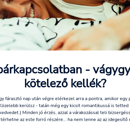
párkapcsolatban - vágygy
kötelező kellék?
gy fárasztó nap után végre elérkezel arra a pontra, amikor egy
zelebb kerülsz - talán még egy kicsit romantikussá is tetted
edvedet.) Minden jó érzés, azzal a várakozással teli bizsergéss
s térhetne az este forró részére... ha nem lenne az az idegesítő