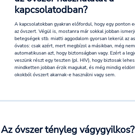
kapcsolatodban?
A kapcsolatokban gyakran előfordul, hogy egy ponton 
az óvszert. Végül is, mostanra már sokkal jobban ismerj
betegségek stb. miatti aggodalom gyorsan lekerül az as
óvatos: csak azért, mert megbízol a másikban, még nem 
automatikusan azt, hogy biztonságban vagy. Ezért a legj
veszünk részt egy teszten (pl. HIV), hogy biztosak leh
mindketten jobban érzik magukat, és még mindig eldön
okokból óvszert akarnak-e használni vagy sem.
Az óvszer tényleg vágygyilkos?