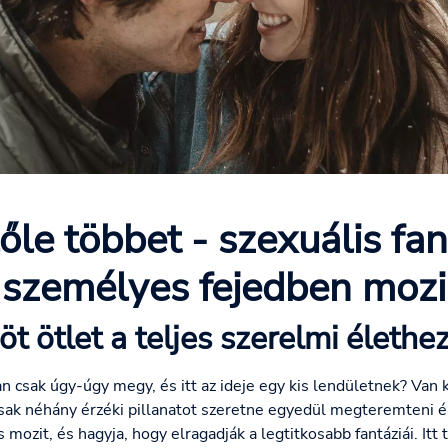
lőle többet - szexuális fan
személyes fejedben mozi
öt ötlet a teljes szerelmi élethe
 csak úgy-úgy megy, és itt az ideje egy kis lendületnek? Van k
sak néhány érzéki pillanatot szeretne egyedül megteremteni é
 mozit, és hagyja, hogy elragadják a legtitkosabb fantáziái. Itt