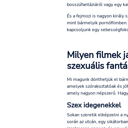
bosszúfantáziáról vagy egy k
És a fejmozi is nagyon király
mint bármelyik pornófilmben. 
kapcsoljunk egy sebességfoko
Milyen filmek 
szexuális fantá
Mi magunk dönthetjük el bármi
amelyek szórakoztatóak és jót
amely nagyon népszerű. Hagyd
Szex idegenekkel
Sokan szeretik elképzelni a n
során az utcán, egy sikátorba