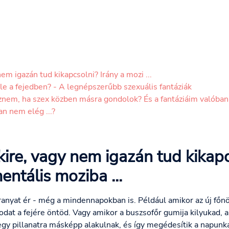
em igazán tud kikapcsolni? Irány a mozi ...
le a fejedben? - A legnépszerűbb szexuális fantáziák
nem, ha szex közben másra gondolok? És a fantáziáim valóban
n nem elég ...?
kire, vagy nem igazán tud kikapc
ntális moziba ...
nyat ér - még a mindennapokban is. Például amikor az új főnök
odat a fejére öntöd. Vagy amikor a buszsofőr gumija kilyukad, a
gy pillanatra másképp alakulnak, és így megédesítik a napunka