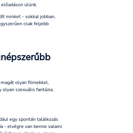
 előadáson ülünk.
ít minket - sokkal jobban,
egyszerűen csak feljebb
egnépszerűbb
 magát olyan filmekkel,
 olyan szexuális fantázia,
ldául egy spontán találkozás
da - elvégre van benne valami