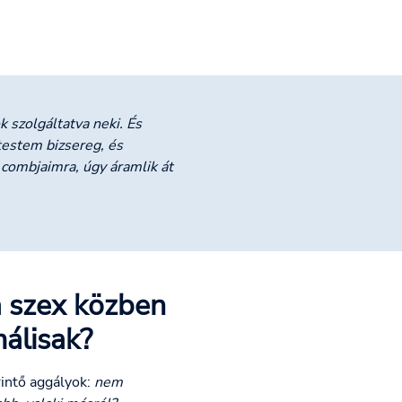
k szolgáltatva neki. És
testem bizsereg, és
 combjaimra, úgy áramlik át
a szex közben
álisak?
rintő aggályok:
nem