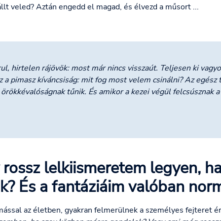
állt veled? Aztán engedd el magad, és élvezd a műsort ...
ul, hirtelen rájövök: most már nincs visszaút. Teljesen ki vagyo
 a pimasz kíváncsiság: mit fog most velem csinálni? Az egész 
 örökkévalóságnak tűnik. És amikor a kezei végül felcsúsznak a
 rossz lelkiismeretem legyen, h
? És a fantáziáim valóban norm
ással az életben, gyakran felmerülnek a személyes fejteret é