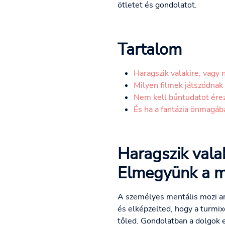
ötletet és gondolatot.
Tartalom
Haragszik valakire, vagy n
Milyen filmek játszódnak 
Nem kell bűntudatot érez
És ha a fantázia önmagába
Haragszik vala
Elmegyünk a me
A személyes mentális mozi ara
és elképzelted, hogy a turmix
tőled. Gondolatban a dolgok e