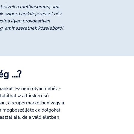
et érzek a mellkasomon, ami
k szigorú arckifejezéssel néz
volna ilyen provokatívan
og, amit szeretnék közelebbről
 ...?
iánkat. Ez nem olyan nehéz -
találhatsz a társkereső
rban, a szupermarketben vagy a
n megbeszéljétek a dolgokat.
sztal alá, de a való életben