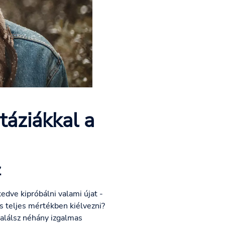
táziákkal a
z
edve kipróbálni valami újat -
s teljes mértékben kiélvezni?
 találsz néhány izgalmas