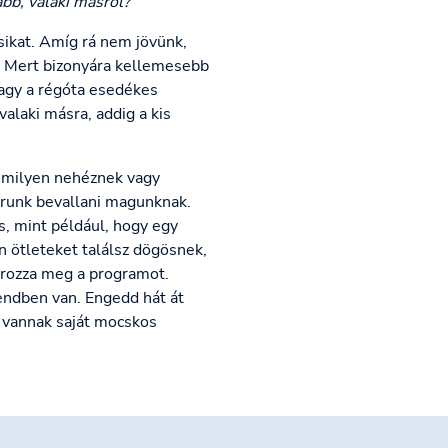
bb, valaki másról?
sikat. Amíg rá nem jövünk,
t. Mert bizonyára kellemesebb
vagy a régóta esedékes
alaki másra, addig a kis
e milyen nehéznek vagy
arunk bevallani magunknak.
s, mint például, hogy egy
n ötleteket találsz dögösnek,
ározza meg a programot.
endben van. Engedd hát át
n vannak saját mocskos