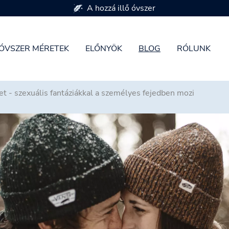
7 óvszer méretben kapható
ÓVSZER MÉRETEK
ELŐNYÖK
BLOG
RÓLUNK
et - szexuális fantáziákkal a személyes fejedben mozi