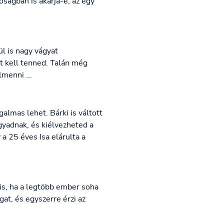
óságban is akarja-e, az egy
l is nagy vágyat
t kell tenned. Talán még
menni ...
galmas lehet. Bárki is váltott
gyadnak, és kiélvezheted a
a 25 éves Isa elárulta a
 is, ha a legtöbb ember soha
at, és egyszerre érzi az