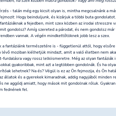
zemben, ha szex közben másra gondolok? Vagy ami még rossza
 érzés - talán még egy kicsit olyan is, mintha megcsalnánk a má
 fejmozit: Hogy beinduljunk, és kizárjuk a többi buta gondolato
 fantáziáknak a fejedben, mint szex közben az irodai stresszre 
mit gondolsz? Amíg szereted a párodat, és nem gondolsz már v
 rendben vannak. A végén mindkettőtöknek jobb lesz a szex.
a fantáziáink természetére is - függetlenül attól, hogy elsőr
n lévő moziban kiélhetjük mindazt, amit a való életben nem ak
-furdalásra vagy rossz lelkiismeretre. Még az olyan fantáziák i
okkal gyakoribbak, mint azt a legtöbben gondolnák. És ha olya
tóak lehetnek? Na és? Végül is ez az Ön fejmozija, és Ön hat
az állatok és a gyerekek kimaradnak, addig nagyjából minden r
 és ne aggódj amiatt, hogy mások mit gondolnak róluk. Gyakra
m fednének fel.