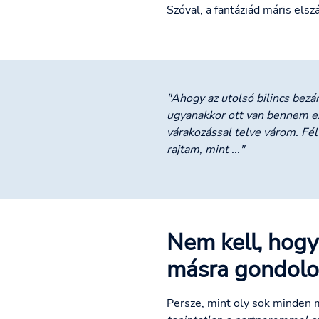
Szóval, a fantáziád máris elsz
"Ahogy az utolsó bilincs bezár
ugyanakkor ott van bennem ez
várakozással telve várom. Fél
rajtam, mint ..."
Nem kell, hogy
másra gondolok
Persze, mint oly sok minden m