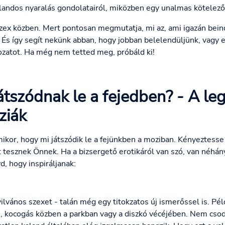
alandos nyaralás gondolatairól, miközben egy unalmas kötelező
 szex közben. Mert pontosan megmutatja, mi az, ami igazán beind
És így segít nekünk abban, hogy jobban belelendüljünk, vagy 
zatot. Ha még nem tetted meg, próbáld ki!
játszódnak le a fejedben? - A l
ziák
kor, hogy mi játszódik le a fejünkben a moziban. Kényeztesse
 tesznek Önnek. Ha a bizsergető erotikáról van szó, van néhány
, hogy inspiráljanak:
yilvános szexet - talán még egy titokzatos új ismerőssel is. Pé
n, kocogás közben a parkban vagy a diszkó vécéjében. Nem cso