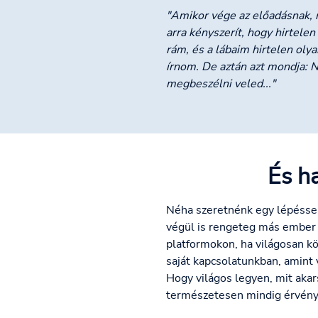
"Amikor vége az előadásnak, m
arra kényszerít, hogy hirtele
rám, és a lábaim hirtelen oly
írnom. De aztán azt mondja: N
megbeszélni veled..."
És h
Néha szeretnénk egy lépéssel 
végül is rengeteg más ember v
platformokon, ha világosan kö
saját kapcsolatunkban, amint
Hogy világos legyen, mit akar
természetesen mindig érvényes