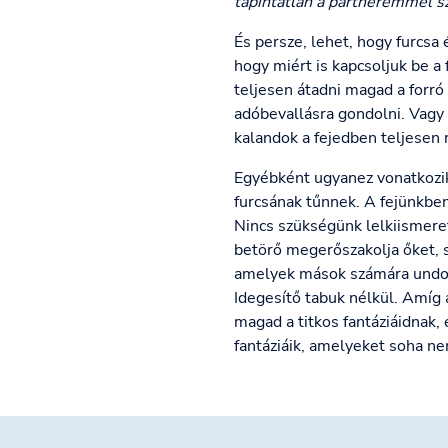
tapintatlan a partneremmel s
És persze, lehet, hogy furcsa
hogy miért is kapcsoljuk be a
teljesen átadni magad a forró
adóbevallásra gondolni. Vagy 
kalandok a fejedben teljesen
Egyébként ugyanez vonatkozik 
furcsának tűnnek. A fejünkbe
Nincs szükségünk lelkiismeret
betörő megerőszakolja őket, s
amelyek mások számára undorí
Idegesítő tabuk nélkül. Amíg 
magad a titkos fantáziáidnak,
fantáziáik, amelyeket soha ne