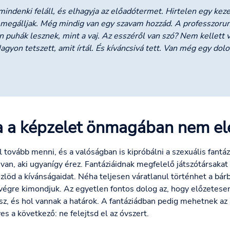
indenki feláll, és elhagyja az előadótermet. Hirtelen egy kez
n megálljak. Még mindig van egy szavam hozzád. A professzorun
an puhák lesznek, mint a vaj. Az esszéről van szó? Nem kellett 
agyon tetszett, amit írtál. És kíváncsivá tett. Van még egy dol
a a képzelet önmagában nem elég
tovább menni, és a valóságban is kipróbálni a szexuális fantáz
an, aki ugyanígy érez. Fantáziáidnak megfelelő játszótársakat 
zlöd a kívánságaidat. Néha teljesen váratlanul történhet a bá
 végre kimondjuk. Az egyetlen fontos dolog az, hogy előzetese
sz, és hol vannak a határok. A fantáziádban pedig mehetnek az a
 a következő: ne felejtsd el az óvszert.