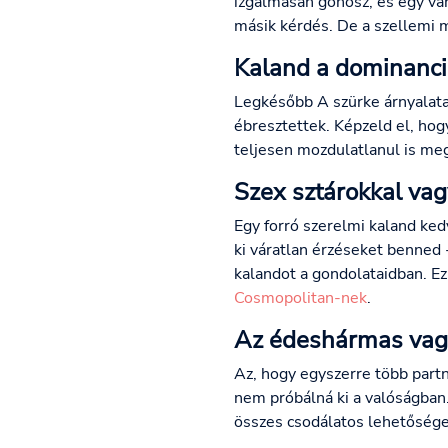
izgalmasan gonosz, és egy vár
másik kérdés. De a szellemi m
Kaland a dominanci
Legkésőbb A szürke árnyalatai
ébresztettek. Képzeld el, hog
teljesen mozdulatlanul is meg
Szex sztárokkal vag
Egy forró szerelmi kaland kedv
ki váratlan érzéseket benned
kalandot a gondolataidban. Ez 
Cosmopolitan-nek
.
Az édeshármas vagy
Az, hogy egyszerre több partne
nem próbálná ki a valóságban.
összes csodálatos lehetőséget