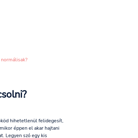
 normálisak?
solni?
öd hihetetlenül felidegesít,
mikor éppen el akar hajtani
t. Legyen szó egy kis