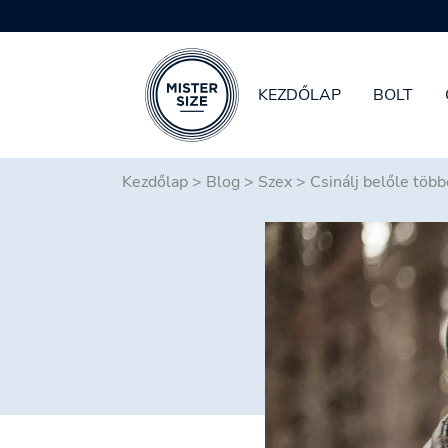
KEZDŐLAP
BOLT
Skip to main content
Kezdőlap
>
Blog
>
Szex
>
Csinálj belőle több