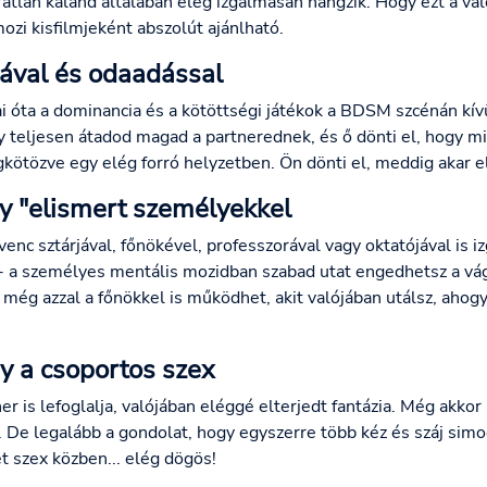
atlan kaland általában elég izgalmasan hangzik. Hogy ezt a val
ozi kisfilmjeként abszolút ajánlható.
ával és odaadással
 óta a dominancia és a kötöttségi játékok a BDSM szcénán kívü
y teljesen átadod magad a partnerednek, és ő dönti el, hogy mi
kötözve egy elég forró helyzetben. Ön dönti el, meddig akar el
y "elismert személyekkel
enc sztárjával, főnökével, professzorával vagy oktatójával is iz
 - a személyes mentális mozidban szabad utat engedhetsz a vá
még azzal a főnökkel is működhet, akit valójában utálsz, ahogy 
 a csoportos szex
r is lefoglalja, valójában eléggé elterjedt fantázia. Még akkor
 De legalább a gondolat, hogy egyszerre több kéz és száj simog
 szex közben... elég dögös!