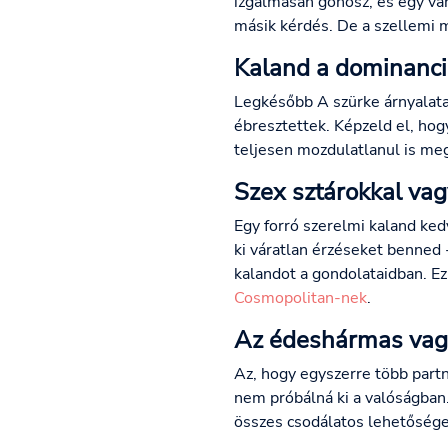
izgalmasan gonosz, és egy vár
másik kérdés. De a szellemi m
Kaland a dominanci
Legkésőbb A szürke árnyalatai
ébresztettek. Képzeld el, hog
teljesen mozdulatlanul is meg
Szex sztárokkal vag
Egy forró szerelmi kaland kedv
ki váratlan érzéseket benned
kalandot a gondolataidban. Ez 
Cosmopolitan-nek
.
Az édeshármas vagy
Az, hogy egyszerre több partne
nem próbálná ki a valóságban.
összes csodálatos lehetőséget