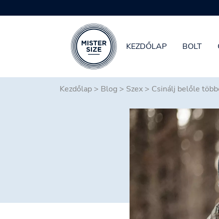
KEZDŐLAP
BOLT
Skip to main content
Kezdőlap
>
Blog
>
Szex
>
Csinálj belőle több