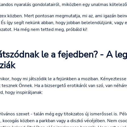
alandos nyaralás gondolatairól, miközben egy unalmas kötelező
 szex közben. Mert pontosan megmutatja, mi az, ami igazán beind
És így segít nekünk abban, hogy jobban belelendüljünk, vagy 
zatot. Ha még nem tetted meg, próbáld ki!
játszódnak le a fejedben? - A l
ziák
kor, hogy mi játszódik le a fejünkben a moziban. Kényeztesse
 tesznek Önnek. Ha a bizsergető erotikáról van szó, van néhány
, hogy inspiráljanak:
yilvános szexet - talán még egy titokzatos új ismerőssel is. Pé
n, kocogás közben a parkban vagy a diszkó vécéjében. Nem cso