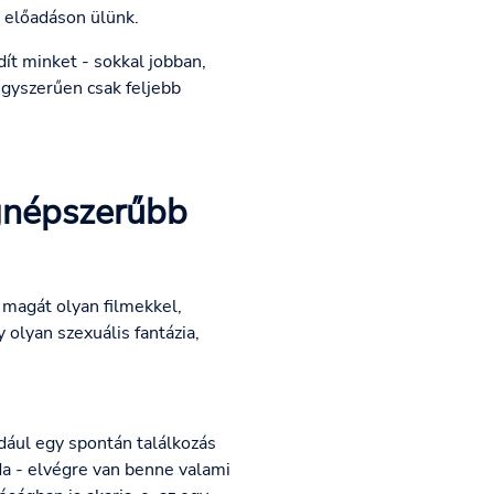
 előadáson ülünk.
ít minket - sokkal jobban,
egyszerűen csak feljebb
egnépszerűbb
 magát olyan filmekkel,
 olyan szexuális fantázia,
ldául egy spontán találkozás
da - elvégre van benne valami