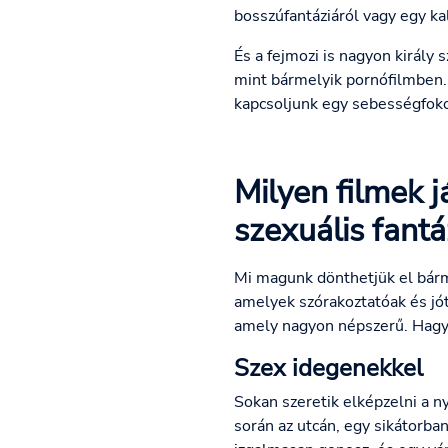
bosszúfantáziáról vagy egy k
És a fejmozi is nagyon király
mint bármelyik pornófilmben. 
kapcsoljunk egy sebességfoko
Milyen filmek 
szexuális fantá
Mi magunk dönthetjük el bármi
amelyek szórakoztatóak és jót
amely nagyon népszerű. Hagyd
Szex idegenekkel
Sokan szeretik elképzelni a n
során az utcán, egy sikátorba