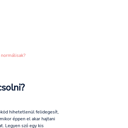
 normálisak?
solni?
öd hihetetlenül felidegesít,
mikor éppen el akar hajtani
t. Legyen szó egy kis