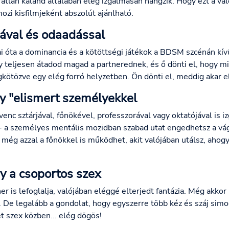
atlan kaland általában elég izgalmasan hangzik. Hogy ezt a val
ozi kisfilmjeként abszolút ajánlható.
ával és odaadással
 óta a dominancia és a kötöttségi játékok a BDSM szcénán kívü
y teljesen átadod magad a partnerednek, és ő dönti el, hogy mi
kötözve egy elég forró helyzetben. Ön dönti el, meddig akar el
y "elismert személyekkel
enc sztárjával, főnökével, professzorával vagy oktatójával is iz
 - a személyes mentális mozidban szabad utat engedhetsz a vá
még azzal a főnökkel is működhet, akit valójában utálsz, ahogy 
 a csoportos szex
r is lefoglalja, valójában eléggé elterjedt fantázia. Még akkor
 De legalább a gondolat, hogy egyszerre több kéz és száj simog
 szex közben... elég dögös!