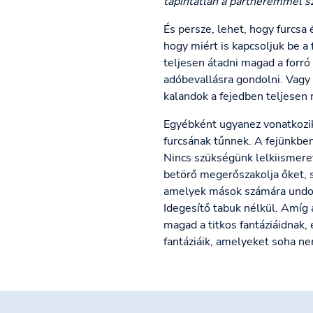
tapintatlan a partneremmel s
És persze, lehet, hogy furcsa
hogy miért is kapcsoljuk be a
teljesen átadni magad a forró
adóbevallásra gondolni. Vagy 
kalandok a fejedben teljesen
Egyébként ugyanez vonatkozik 
furcsának tűnnek. A fejünkbe
Nincs szükségünk lelkiismeret
betörő megerőszakolja őket, s
amelyek mások számára undorí
Idegesítő tabuk nélkül. Amíg 
magad a titkos fantáziáidnak,
fantáziáik, amelyeket soha ne