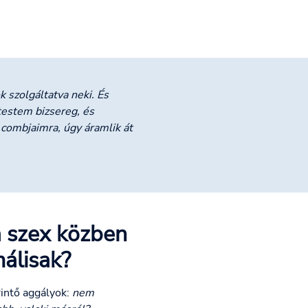
k szolgáltatva neki. És
testem bizsereg, és
 combjaimra, úgy áramlik át
a szex közben
álisak?
rintő aggályok:
nem