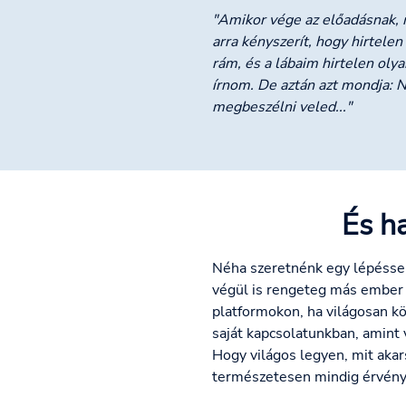
"Amikor vége az előadásnak, m
arra kényszerít, hogy hirtele
rám, és a lábaim hirtelen oly
írnom. De aztán azt mondja: N
megbeszélni veled..."
És h
Néha szeretnénk egy lépéssel 
végül is rengeteg más ember v
platformokon, ha világosan kö
saját kapcsolatunkban, amint
Hogy világos legyen, mit akar
természetesen mindig érvényes