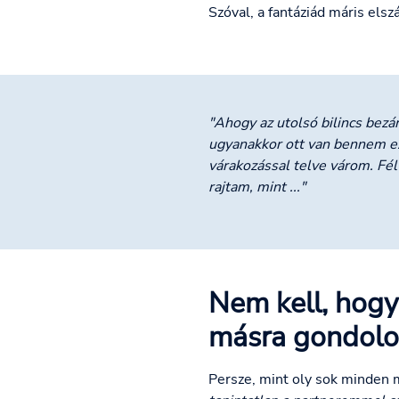
Szóval, a fantáziád máris elsz
"Ahogy az utolsó bilincs bezár
ugyanakkor ott van bennem ez
várakozással telve várom. Fél
rajtam, mint ..."
Nem kell, hogy
másra gondolok
Persze, mint oly sok minden m