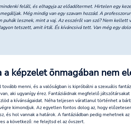
indenki feláll, és elhagyja az előadótermet. Hirtelen egy kez
n megálljak. Még mindig van egy szavam hozzád. A professzorun
an puhák lesznek, mint a vaj. Az esszéről van szó? Nem kellett 
agyon tetszett, amit írtál. És kíváncsivá tett. Van még egy dol
a a képzelet önmagában nem elég
tovább menni, és a valóságban is kipróbálni a szexuális fantáz
an, aki ugyanígy érez. Fantáziáidnak megfelelő játszótársakat 
zlöd a kívánságaidat. Néha teljesen váratlanul történhet a bá
 végre kimondjuk. Az egyetlen fontos dolog az, hogy előzetese
sz, és hol vannak a határok. A fantáziádban pedig mehetnek az a
 a következő: ne felejtsd el az óvszert.