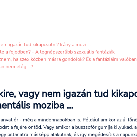
em igazán tud kikapcsolni? Irány a mozi ...
le a fejedben? - A legnépszerűbb szexuális fantáziák
nem, ha szex közben másra gondolok? És a fantáziáim valóban
n nem elég ...?
kire, vagy nem igazán tud kikapc
ntális moziba ...
nyat ér - még a mindennapokban is. Például amikor az új főnök
odat a fejére öntöd. Vagy amikor a buszsofőr gumija kilyukad, a
gy pillanatra másképp alakulnak, és így megédesítik a napunka