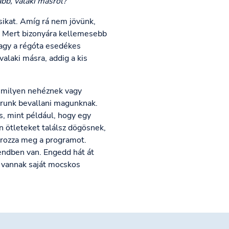
bb, valaki másról?
sikat. Amíg rá nem jövünk,
t. Mert bizonyára kellemesebb
vagy a régóta esedékes
alaki másra, addig a kis
e milyen nehéznek vagy
arunk bevallani magunknak.
s, mint például, hogy egy
n ötleteket találsz dögösnek,
ározza meg a programot.
endben van. Engedd hát át
n vannak saját mocskos