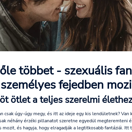
lőle többet - szexuális fan
személyes fejedben mozi
öt ötlet a teljes szerelmi élethe
 csak úgy-úgy megy, és itt az ideje egy kis lendületnek? Van k
sak néhány érzéki pillanatot szeretne egyedül megteremteni é
 mozit, és hagyja, hogy elragadják a legtitkosabb fantáziái. Itt