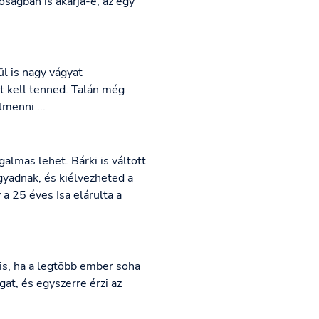
óságban is akarja-e, az egy
l is nagy vágyat
t kell tenned. Talán még
menni ...
galmas lehet. Bárki is váltott
gyadnak, és kiélvezheted a
a 25 éves Isa elárulta a
 is, ha a legtöbb ember soha
at, és egyszerre érzi az