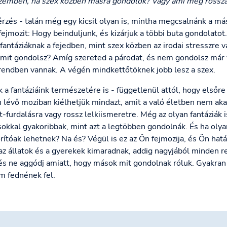
zemben, ha szex közben másra gondolok? Vagy ami még rossza
 érzés - talán még egy kicsit olyan is, mintha megcsalnánk a má
 fejmozit: Hogy beinduljunk, és kizárjuk a többi buta gondolato
 fantáziáknak a fejedben, mint szex közben az irodai stresszre 
mit gondolsz? Amíg szereted a párodat, és nem gondolsz már v
 rendben vannak. A végén mindkettőtöknek jobb lesz a szex.
a fantáziáink természetére is - függetlenül attól, hogy elsőr
n lévő moziban kiélhetjük mindazt, amit a való életben nem ak
-furdalásra vagy rossz lelkiismeretre. Még az olyan fantáziák i
okkal gyakoribbak, mint azt a legtöbben gondolnák. És ha olya
tóak lehetnek? Na és? Végül is ez az Ön fejmozija, és Ön hat
az állatok és a gyerekek kimaradnak, addig nagyjából minden r
 és ne aggódj amiatt, hogy mások mit gondolnak róluk. Gyakra
m fednének fel.