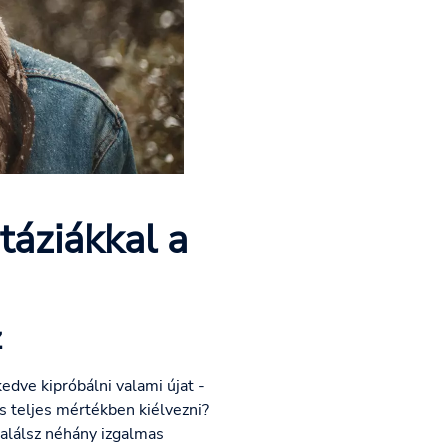
táziákkal a
z
edve kipróbálni valami újat -
s teljes mértékben kiélvezni?
 találsz néhány izgalmas