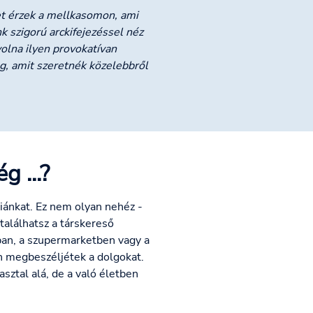
et érzek a mellkasomon, ami
k szigorú arckifejezéssel néz
volna ilyen provokatívan
og, amit szeretnék közelebbről
 ...?
iánkat. Ez nem olyan nehéz -
találhatsz a társkereső
rban, a szupermarketben vagy a
n megbeszéljétek a dolgokat.
sztal alá, de a való életben