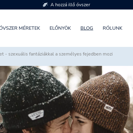
7 óvszer méretben kapható
ÓVSZER MÉRETEK
ELŐNYÖK
BLOG
RÓLUNK
et - szexuális fantáziákkal a személyes fejedben mozi