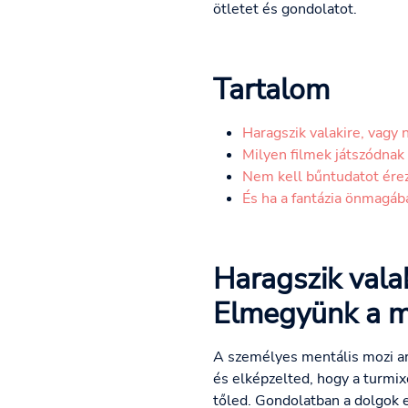
ötletet és gondolatot.
Tartalom
Haragszik valakire, vagy n
Milyen filmek játszódnak 
Nem kell bűntudatot érez
És ha a fantázia önmagába
Haragszik vala
Elmegyünk a me
A személyes mentális mozi ara
és elképzelted, hogy a turmix
tőled. Gondolatban a dolgok e