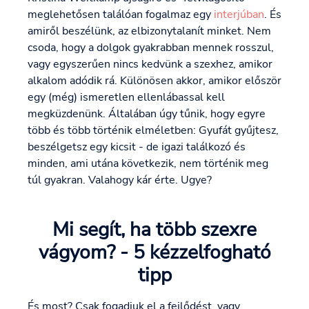
meglehetősen találóan fogalmaz egy
interjúban
. És
amiről beszélünk, az elbizonytalanít minket. Nem
csoda, hogy a dolgok gyakrabban mennek rosszul,
vagy egyszerűen nincs kedvünk a szexhez, amikor
alkalom adódik rá. Különösen akkor, amikor először
egy (még) ismeretlen ellenlábassal kell
megküzdenünk. Általában úgy tűnik, hogy egyre
több és több történik elméletben: Gyufát gyűjtesz,
beszélgetsz egy kicsit - de igazi találkozó és
minden, ami utána következik, nem történik meg
túl gyakran. Valahogy kár érte. Ugye?
Mi segít, ha több szexre
vágyom? - 5 kézzelfogható
tipp
És most? Csak fogadjuk el a fejlődést, vagy