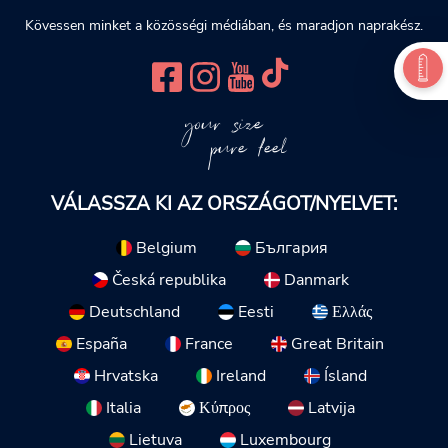
Kövessen minket a közösségi médiában, és maradjon naprakész.
your size
pure feel
VÁLASSZA KI AZ ORSZÁGOT/NYELVET:
Belgium
България
Česká republika
Danmark
Deutschland
Eesti
Ελλάς
España
France
Great Britain
Hrvatska
Ireland
Ísland
Italia
Κύπρος
Latvija
Lietuva
Luxembourg