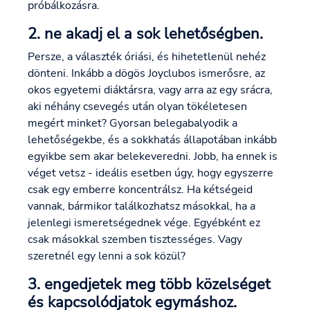
próbálkozásra.
2. ne akadj el a sok lehetőségben.
Persze, a választék óriási, és hihetetlenül nehéz
dönteni. Inkább a dögös Joyclubos ismerősre, az
okos egyetemi diáktársra, vagy arra az egy srácra,
aki néhány csevegés után olyan tökéletesen
megért minket? Gyorsan belegabalyodik a
lehetőségekbe, és a sokkhatás állapotában inkább
egyikbe sem akar belekeveredni. Jobb, ha ennek is
véget vetsz - ideális esetben úgy, hogy egyszerre
csak egy emberre koncentrálsz. Ha kétségeid
vannak, bármikor találkozhatsz másokkal, ha a
jelenlegi ismeretségednek vége. Egyébként ez
csak másokkal szemben tisztességes. Vagy
szeretnél egy lenni a sok közül?
3. engedjetek meg több közelséget
és kapcsolódjatok egymáshoz.