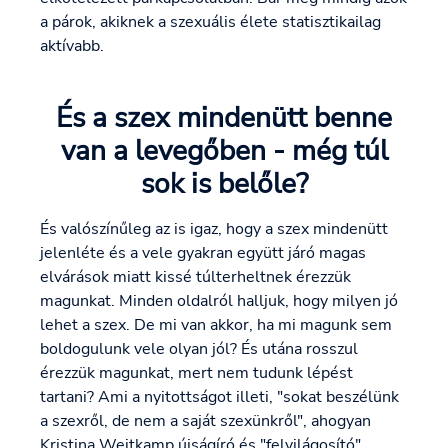
a párok, akiknek a szexuális élete statisztikailag
aktívabb.
És a szex mindenütt benne
van a levegőben - még túl
sok is belőle?
És valószínűleg az is igaz, hogy a szex mindenütt
jelenléte és a vele gyakran együtt járó magas
elvárások miatt kissé túlterheltnek érezzük
magunkat. Minden oldalról halljuk, hogy milyen jó
lehet a szex. De mi van akkor, ha mi magunk sem
boldogulunk vele olyan jól? És utána rosszul
érezzük magunkat, mert nem tudunk lépést
tartani? Ami a nyitottságot illeti, "sokat beszélünk
a szexről, de nem a saját szexünkről", ahogyan
Kristina Weitkamp újságíró és "felvilágosító"