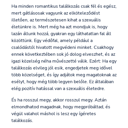
Ha minden romantikus találkozás csak fél és egész,
mert gátlásosak vagyunk az elköteleződést
illetően, az természetesen kihat a szexuális
életünkre is. Mert még ha azt mondjuk is, hogy
lazán állunk hozzá, gyakran egy láthatatlan fal áll
közöttünk. Egy védőfal, amely például a
csalódástól hivatott megvédeni minket. Csakhogy
ennek következtében sok jó dolog elveszhet, és az
igazi közelség néha művészetté válik. Ezért: Ha egy
találkozás elvileg jól esik, engedjetek meg idővel
több közelséget, és így adjátok meg magatoknak az
esélyt, hogy még több legyen belőle. Ez általában
elég pozitív hatással van a szexuális életedre.
És ha rosszul megy, akkor rosszul megy. Aztán
elmondhatod magadnak, hogy megpróbáltad, és
végül valahol máshol is lesz egy ígéretes
találkozás.