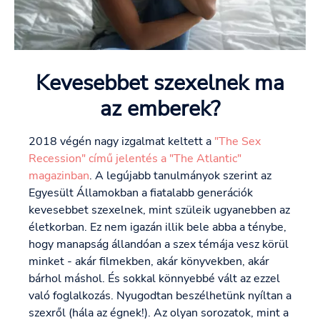
Kevesebbet szexelnek ma
az emberek?
2018 végén nagy izgalmat keltett a
"The Sex
Recession" című jelentés a "The Atlantic"
magazinban
. A legújabb tanulmányok szerint az
Egyesült Államokban a fiatalabb generációk
kevesebbet szexelnek, mint szüleik ugyanebben az
életkorban. Ez nem igazán illik bele abba a ténybe,
hogy manapság állandóan a szex témája vesz körül
minket - akár filmekben, akár könyvekben, akár
bárhol máshol. És sokkal könnyebbé vált az ezzel
való foglalkozás. Nyugodtan beszélhetünk nyíltan a
szexről (hála az égnek!). Az olyan sorozatok, mint a