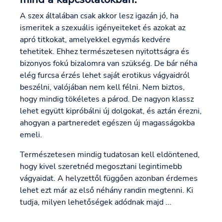
A szex általában csak akkor lesz igazán jó, ha
ismeritek a szexuális igényeiteket és azokat az
apró titkokat, amelyekkel egymás kedvére
tehetitek. Ehhez természetesen nyitottságra és
bizonyos fokú bizalomra van szükség. De bár néha
elég furcsa érzés lehet saját erotikus vágyaidról
beszélni, valójában nem kell félni. Nem biztos,
hogy mindig tökéletes a párod. De nagyon klassz
lehet együtt kipróbálni új dolgokat, és aztán érezni,
ahogyan a partneredet egészen új magasságokba
emeli.
Természetesen mindig tudatosan kell eldöntened,
hogy kivel szeretnéd megosztani legintimebb
vágyaidat. A helyzettől függően azonban érdemes
lehet ezt már az első néhány randin megtenni. Ki
tudja, milyen lehetőségek adódnak majd ...