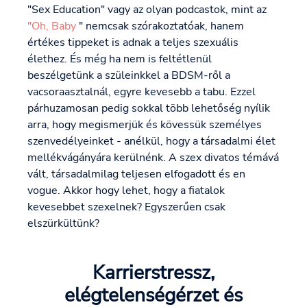
"Sex Education" vagy az olyan podcastok, mint az
"Oh, Baby
" nemcsak szórakoztatóak, hanem
értékes tippeket is adnak a teljes szexuális
élethez. És még ha nem is feltétlenül
beszélgetünk a szüleinkkel a BDSM-ről a
vacsoraasztalnál, egyre kevesebb a tabu. Ezzel
párhuzamosan pedig sokkal több lehetőség nyílik
arra, hogy megismerjük és kövessük személyes
szenvedélyeinket - anélkül, hogy a társadalmi élet
mellékvágányára kerülnénk. A szex divatos témává
vált, társadalmilag teljesen elfogadott és en
vogue. Akkor hogy lehet, hogy a fiatalok
kevesebbet szexelnek? Egyszerűen csak
elszürkültünk?
Karrierstressz,
elégtelenségérzet és