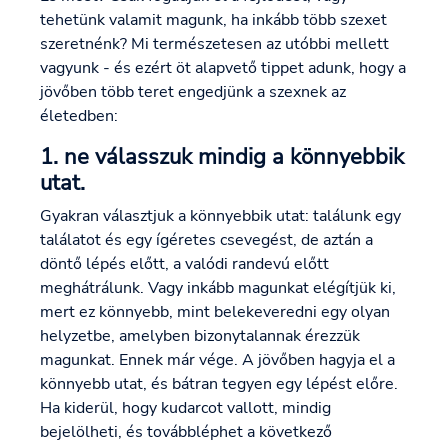
tehetünk valamit magunk, ha inkább több szexet
szeretnénk? Mi természetesen az utóbbi mellett
vagyunk - és ezért öt alapvető tippet adunk, hogy a
jövőben több teret engedjünk a szexnek az
életedben:
1. ne válasszuk mindig a könnyebbik
utat.
Gyakran választjuk a könnyebbik utat: találunk egy
találatot és egy ígéretes csevegést, de aztán a
döntő lépés előtt, a valódi randevú előtt
meghátrálunk. Vagy inkább magunkat elégítjük ki,
mert ez könnyebb, mint belekeveredni egy olyan
helyzetbe, amelyben bizonytalannak érezzük
magunkat. Ennek már vége. A jövőben hagyja el a
könnyebb utat, és bátran tegyen egy lépést előre.
Ha kiderül, hogy kudarcot vallott, mindig
bejelölheti, és továbbléphet a következő