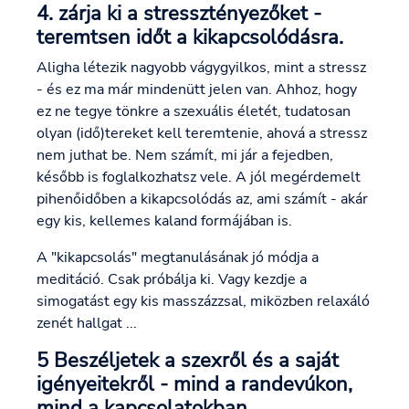
4. zárja ki a stressztényezőket -
teremtsen időt a kikapcsolódásra.
Aligha létezik nagyobb vágygyilkos, mint a stressz
- és ez ma már mindenütt jelen van. Ahhoz, hogy
ez ne tegye tönkre a szexuális életét, tudatosan
olyan (idő)tereket kell teremtenie, ahová a stressz
nem juthat be. Nem számít, mi jár a fejedben,
később is foglalkozhatsz vele. A jól megérdemelt
pihenőidőben a kikapcsolódás az, ami számít - akár
egy kis, kellemes kaland formájában is.
A "kikapcsolás" megtanulásának jó módja a
meditáció. Csak próbálja ki. Vagy kezdje a
simogatást egy kis masszázzsal, miközben relaxáló
zenét hallgat ...
5 Beszéljetek a szexről és a saját
igényeitekről - mind a randevúkon,
mind a kapcsolatokban.