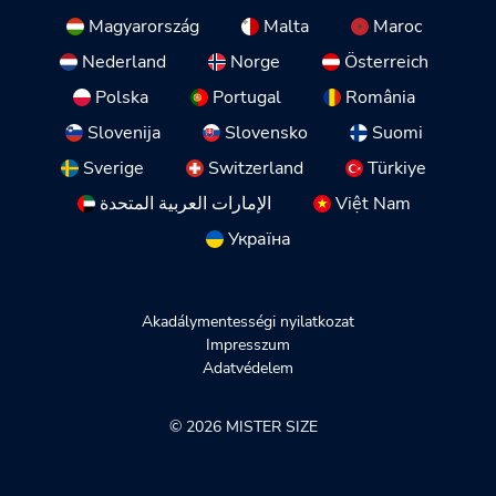
Magyarország
Malta
Maroc
Nederland
Norge
Österreich
Polska
Portugal
România
Slovenija
Slovensko
Suomi
Sverige
Switzerland
Türkiye
الإمارات العربية المتحدة
Việt Nam
Україна
Akadálymentességi nyilatkozat
Impresszum
Adatvédelem
© 2026 MISTER SIZE