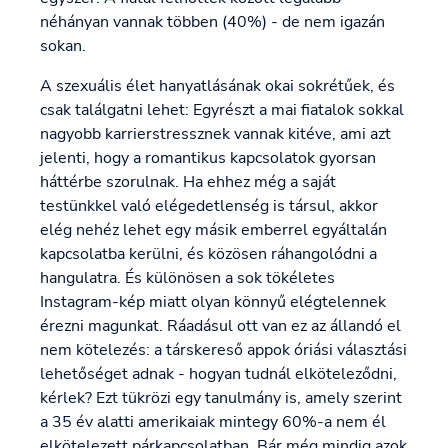
néhányan vannak többen (40%) - de nem igazán
sokan.
A szexuális élet hanyatlásának okai sokrétűek, és
csak találgatni lehet: Egyrészt a mai fiatalok sokkal
nagyobb karrierstressznek vannak kitéve, ami azt
jelenti, hogy a romantikus kapcsolatok gyorsan
háttérbe szorulnak. Ha ehhez még a saját
testünkkel való elégedetlenség is társul, akkor
elég nehéz lehet egy másik emberrel egyáltalán
kapcsolatba kerülni, és közösen ráhangolódni a
hangulatra. És különösen a sok tökéletes
Instagram-kép miatt olyan könnyű elégtelennek
érezni magunkat. Ráadásul ott van ez az állandó el
nem kötelezés: a társkereső appok óriási választási
lehetőséget adnak - hogyan tudnál elköteleződni,
kérlek? Ezt tükrözi egy tanulmány is, amely szerint
a 35 év alatti amerikaiak mintegy 60%-a nem él
elkötelezett párkapcsolatban. Bár még mindig azok