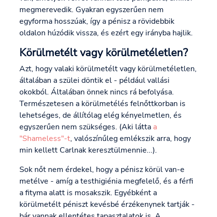
megmerevedik. Gyakran egyszerűen nem
egyforma hosszúak, így a pénisz a rövidebbik
oldalon húzódik vissza, és ezért egy irányba hajlik.
Körülmetélt vagy körülmetéletlen?
Azt, hogy valaki körülmetélt vagy körülmetéletlen,
általában a szülei döntik el - például vallási
okokból. Általában önnek nincs rá befolyása.
Természetesen a körülmetélés felnőttkorban is
lehetséges, de állítólag elég kényelmetlen, és
egyszerűen nem szükséges. (Aki látta
a
"Shameless"-t
, valószínűleg emlékszik arra, hogy
min kellett Carlnak keresztülmennie...).
Sok nőt nem érdekel, hogy a pénisz körül van-e
metélve - amíg a testhigiénia megfelelő, és a férfi
a fityma alatt is mosakszik. Egyébként a
körülmetélt péniszt kevésbé érzékenynek tartják -
bár vannak ellentétes tapasztalatok is. A