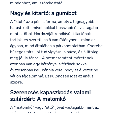
mindenhez, ami szórakoztató.
Nagy és kitartó: a gumibot
A "klub" az a péniszforma, amely a legnagyobb
hatást kelti, mivel sokkal hosszabb és vastagabb,
mint a többi. Hordozóját rendkívül kitartónak
tartják, és szereti, ha ő van fölényben - mind az
ágyban, mind általában a párkapcsolatban. Cserébe
hűséges társ, jól tud vigyázni a házra, és állítólag
még jól is táncol. A szeméremtest méretének
azonban van egy hátránya: a férfinak sokkal
óvatosabban kell bánnia vele, hogy az élvezet ne
váljon fájdalommá. Ez különösen igaz az anális
szexre.
Szerencsés kapaszkodás valami
szilárdért: A malomkő
A "malomkő" vagy "üllő" jóval vastagabb, mint az