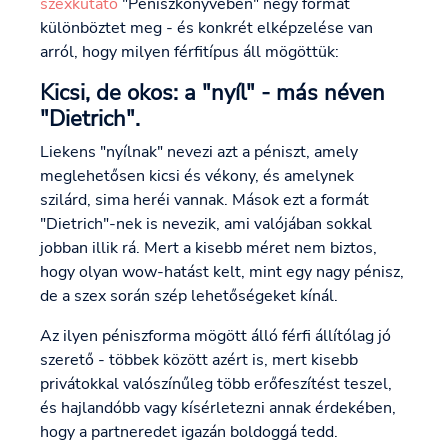
szexkutató
"Péniszkönyvében" négy formát
különböztet meg - és konkrét elképzelése van
arról, hogy milyen férfitípus áll mögöttük:
Kicsi, de okos: a "nyíl" - más néven
"Dietrich".
Liekens "nyílnak" nevezi azt a péniszt, amely
meglehetősen kicsi és vékony, és amelynek
szilárd, sima heréi vannak. Mások ezt a formát
"Dietrich"-nek is nevezik, ami valójában sokkal
jobban illik rá. Mert a kisebb méret nem biztos,
hogy olyan wow-hatást kelt, mint egy nagy pénisz,
de a szex során szép lehetőségeket kínál.
Az ilyen péniszforma mögött álló férfi állítólag jó
szerető - többek között azért is, mert kisebb
privátokkal valószínűleg több erőfeszítést teszel,
és hajlandóbb vagy kísérletezni annak érdekében,
hogy a partneredet igazán boldoggá tedd.