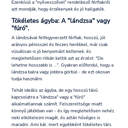
Ezenkívül a "nyílvesszővel" rendelkező férfiakról
azt mondják, hogy érzékenyek és jó hallgatók.
Tökéletes ágyba: A "lándzsa" vagy
"fúró".
A lándzsával felfegyverzett férfiak, hosszú, jól
arányos pénisszel és feszes herékkel, már csak
vizuálisan is jó benyomást keltenek, és
meglehetősen ritkán keltik azt az érzést: "De
lehetne hosszabb is ...". Gyakran előfordul, hogy a
lándzsa balra vagy jobbra görbül - de ezt okosan
tudja használni.
Tehát ideális az ágyba, de egy hosszú távú
kapcsolatra a "lándzsa" vagy a "fúró"
alkalmatlannak számít. Felszereltsége miatt
könnyű játékban van - és így meglehetősen nehéz
neki elkötelezni magát, és aztán hűséges is
maradni. Ami kár, mert egyébként tökéletes társ