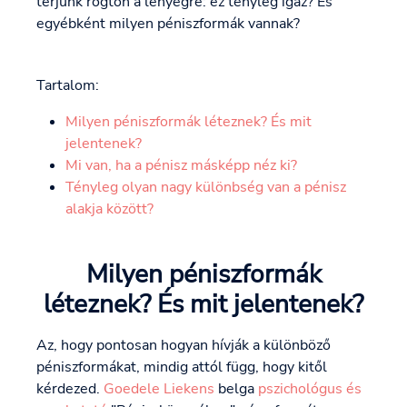
térjünk rögtön a lényegre: ez tényleg igaz? És
egyébként milyen péniszformák vannak?
Tartalom:
Milyen péniszformák léteznek? És mit
jelentenek?
Mi van, ha a pénisz másképp néz ki?
Tényleg olyan nagy különbség van a pénisz
alakja között?
Milyen péniszformák
léteznek? És mit jelentenek?
Az, hogy pontosan hogyan hívják a különböző
péniszformákat, mindig attól függ, hogy kitől
kérdezed.
Goedele Liekens
belga
pszichológus és