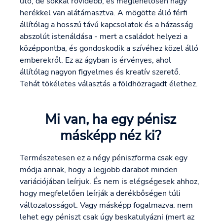
ütő, de sokkal rövidebb, és meglehetősen nagy
herékkel van alátámasztva. A mögötte álló férfi
állítólag a hosszú távú kapcsolatok és a házasság
abszolút istenáldása - mert a családot helyezi a
középpontba, és gondoskodik a szívéhez közel álló
emberekről. Ez az ágyban is érvényes, ahol
állítólag nagyon figyelmes és kreatív szerető.
Tehát tökéletes választás a földhözragadt élethez.
Mi van, ha egy pénisz
másképp néz ki?
Természetesen ez a négy péniszforma csak egy
módja annak, hogy a legjobb darabot minden
variációjában leírjuk. És nem is elégségesek ahhoz,
hogy megfelelően leírják a derékbőségen túli
változatosságot. Vagy másképp fogalmazva: nem
lehet egy péniszt csak úgy beskatulyázni (mert az