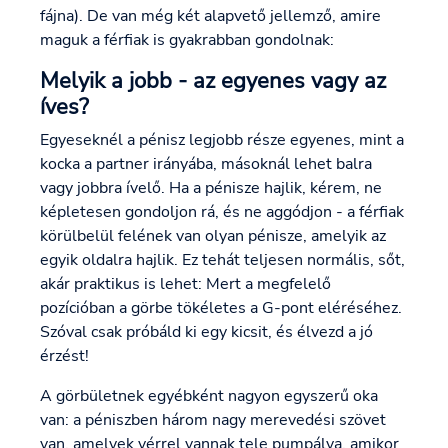
fájna). De van még két alapvető jellemző, amire
maguk a férfiak is gyakrabban gondolnak:
Melyik a jobb - az egyenes vagy az
íves?
Egyeseknél a pénisz legjobb része egyenes, mint a
kocka a partner irányába, másoknál lehet balra
vagy jobbra ívelő. Ha a pénisze hajlik, kérem, ne
képletesen gondoljon rá, és ne aggódjon - a férfiak
körülbelül felének van olyan pénisze, amelyik az
egyik oldalra hajlik. Ez tehát teljesen normális, sőt,
akár praktikus is lehet: Mert a megfelelő
pozícióban a görbe tökéletes a G-pont eléréséhez.
Szóval csak próbáld ki egy kicsit, és élvezd a jó
érzést!
A görbületnek egyébként nagyon egyszerű oka
van: a péniszben három nagy merevedési szövet
van, amelyek vérrel vannak tele pumpálva, amikor