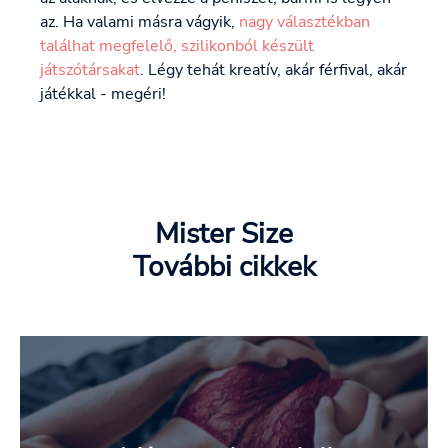
az. Ha valami másra vágyik,
nagy választékban
találhat megfelelő, szilikonból készült
játszótársakat
. Légy tehát kreatív, akár férfival, akár
játékkal - megéri!
Mister Size
További cikkek