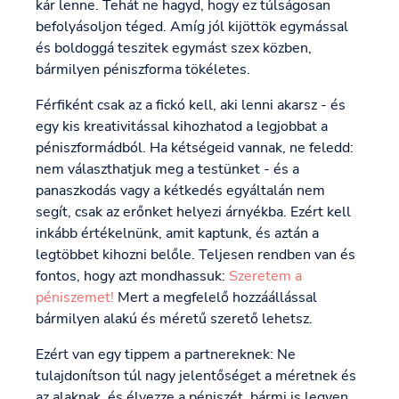
kár lenne. Tehát ne hagyd, hogy ez túlságosan
befolyásoljon téged. Amíg jól kijöttök egymással
és boldoggá teszitek egymást szex közben,
bármilyen péniszforma tökéletes.
Férfiként csak az a fickó kell, aki lenni akarsz - és
egy kis kreativitással kihozhatod a legjobbat a
péniszformádból. Ha kétségeid vannak, ne feledd:
nem választhatjuk meg a testünket - és a
panaszkodás vagy a kétkedés egyáltalán nem
segít, csak az erőnket helyezi árnyékba. Ezért kell
inkább értékelnünk, amit kaptunk, és aztán a
legtöbbet kihozni belőle. Teljesen rendben van és
fontos, hogy azt mondhassuk:
Szeretem a
péniszemet!
Mert a megfelelő hozzáállással
bármilyen alakú és méretű szerető lehetsz.
Ezért van egy tippem a partnereknek: Ne
tulajdonítson túl nagy jelentőséget a méretnek és
az alaknak, és élvezze a péniszét, bármi is legyen