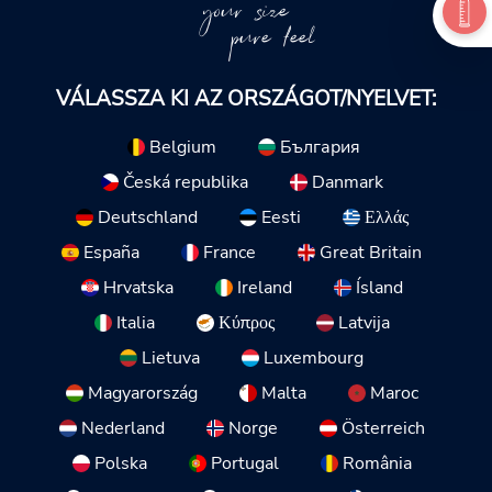
your size
pure feel
VÁLASSZA KI AZ ORSZÁGOT/NYELVET:
Belgium
България
Česká republika
Danmark
Deutschland
Eesti
Ελλάς
España
France
Great Britain
Hrvatska
Ireland
Ísland
Italia
Κύπρος
Latvija
Lietuva
Luxembourg
Magyarország
Malta
Maroc
Nederland
Norge
Österreich
Polska
Portugal
România