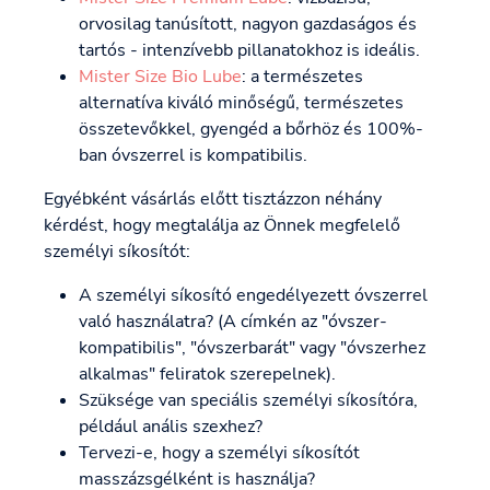
orvosilag tanúsított, nagyon gazdaságos és
tartós - intenzívebb pillanatokhoz is ideális.
Mister Size Bio Lube
: a természetes
alternatíva kiváló minőségű, természetes
összetevőkkel, gyengéd a bőrhöz és 100%-
ban óvszerrel is kompatibilis.
Egyébként vásárlás előtt tisztázzon néhány
kérdést, hogy megtalálja az Önnek megfelelő
személyi síkosítót:
A személyi síkosító engedélyezett óvszerrel
való használatra? (A címkén az "óvszer-
kompatibilis", "óvszerbarát" vagy "óvszerhez
alkalmas" feliratok szerepelnek).
Szüksége van speciális személyi síkosítóra,
például anális szexhez?
Tervezi-e, hogy a személyi síkosítót
masszázsgélként is használja?