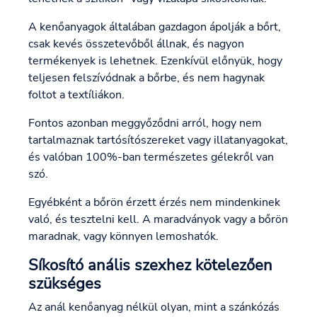
A kenőanyagok általában gazdagon ápolják a bőrt,
csak kevés összetevőből állnak, és nagyon
termékenyek is lehetnek. Ezenkívül előnyük, hogy
teljesen felszívódnak a bőrbe, és nem hagynak
foltot a textíliákon.
Fontos azonban meggyőződni arról, hogy nem
tartalmaznak tartósítószereket vagy illatanyagokat,
és valóban 100%-ban természetes gélekről van
szó.
Egyébként a bőrön érzett érzés nem mindenkinek
való, és tesztelni kell. A maradványok vagy a bőrön
maradnak, vagy könnyen lemoshatók.
Síkosító anális szexhez kötelezően
szükséges
Az anál kenőanyag nélkül olyan, mint a szánkózás