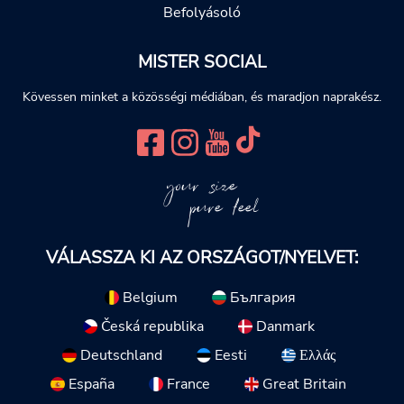
Befolyásoló
MISTER SOCIAL
Kövessen minket a közösségi médiában, és maradjon naprakész.
your size
pure feel
VÁLASSZA KI AZ ORSZÁGOT/NYELVET:
Belgium
България
Česká republika
Danmark
Deutschland
Eesti
Ελλάς
España
France
Great Britain