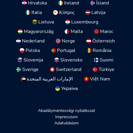
Hrvatska
Ireland
Ísland
Italia
Κύπρος
Latvija
Lietuva
Luxembourg
Magyarország
Malta
Maroc
Nederland
Norge
Österreich
Polska
Portugal
România
Slovenija
Slovensko
Suomi
Sverige
Switzerland
Türkiye
الإمارات العربية المتحدة
Việt Nam
Україна
Akadálymentességi nyilatkozat
Impresszum
Adatvédelem