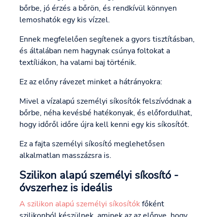
bőrbe, jó érzés a bőrön, és rendkívül könnyen
lemoshatók egy kis vízzel.
Ennek megfelelően segítenek a gyors tisztításban,
és általában nem hagynak csúnya foltokat a
textíliákon, ha valami baj történik.
Ez az előny rávezet minket a hátrányokra:
Mivel a vízalapú személyi síkosítók felszívódnak a
bőrbe, néha kevésbé hatékonyak, és előfordulhat,
hogy időről időre újra kell kenni egy kis síkosítót.
Ez a fajta személyi síkosító meglehetősen
alkalmatlan masszázsra is.
Szilikon alapú személyi síkosító -
óvszerhez is ideális
A szilikon alapú személyi síkosítók
főként
szilikonból készülnek, aminek az az előnye, hogy