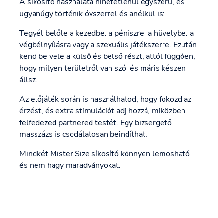
A síkosító használata hihetetlenül egyszerű, és
ugyanúgy történik óvszerrel és anélkül is:
Tegyél belőle a kezedbe, a péniszre, a hüvelybe, a
végbélnyílásra vagy a szexuális játékszerre. Ezután
kend be vele a külső és belső részt, attól függően,
hogy milyen területről van szó, és máris készen
állsz.
Az előjáték során is használhatod, hogy fokozd az
érzést, és extra stimulációt adj hozzá, miközben
felfedezed partnered testét. Egy bizsergető
masszázs is csodálatosan beindíthat.
Mindkét Mister Size síkosító könnyen lemosható
és nem hagy maradványokat.