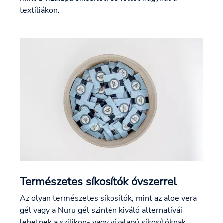
textíliákon.
Természetes síkosítók óvszerrel
Az olyan természetes síkosítók, mint az aloe vera
gél vagy a Nuru gél szintén kiváló alternatívái
lehetnek a szilikon- vagy vízalapú síkosítóknak.