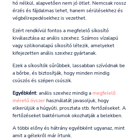
hó nélkül, alapvetően nem jó ötlet. Nemcsak rossz
érzés és fájdalmas lehet, hanem sérülésekhez és
végbélrepedésekhez is vezethet.
Ezért rendkívül fontos a megfelelő síkosító
kiválasztása az anális szexhez. Számos vízalapú
vagy szilikonalapú síkosító létezik, amelyeket
kifejezetten anális szexhez gyártanak.
Ezek a síkosítók sűrűbbek, lassabban szívódnak be
a bőrbe, és biztosítják, hogy minden mindig
csúszós és szépen csúszik.
Egyébként
: anális szexhez mindig a
megfelelő
méretű óvszer
használatát javasoljuk, hogy
elkerüljük a húgyúti, prosztata stb. fertőzéseket. A
fertőzéseket baktériumok okozhatják a belekben.
A többi előny és hátrány egyébként ugyanaz, mint
amit a gélekről már írtunk.