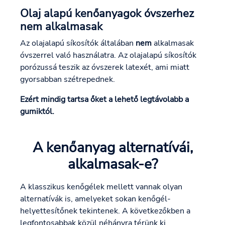
Olaj alapú kenőanyagok óvszerhez
nem alkalmasak
Az olajalapú síkosítók általában
nem
alkalmasak
óvszerrel való használatra. Az olajalapú síkosítók
porózussá teszik az óvszerek latexét, ami miatt
gyorsabban szétrepednek.
Ezért mindig tartsa őket a lehető legtávolabb a
gumiktól.
A kenőanyag alternatívái,
alkalmasak-e?
A klasszikus kenőgélek mellett vannak olyan
alternatívák is, amelyeket sokan kenőgél-
helyettesítőnek tekintenek. A következőkben a
legfontosabbak közül néhányra térünk ki.