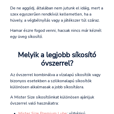
De ne aggódj, általában nem jutunk el idáig, mert a
szex egyszerűen rendkívül kellemetlen, ha a
hüvely, a végbélnyílás vagy a játékszer túl száraz.
Hamar észre fogod venni, hacsak nincs már kéznél
egy üveg síkosító.
Melyik a legjobb síkosító
óvszerrel?
Az óvszerrel kombinálva a vízalapú síkosítók vagy
bizonyos esetekben a szilikonalapú síkosítók
különösen alkalmasak a jobb síkosításra.
A Mister Size síkosítóinkat különösen ajánljuk
óvszerrel való használatra:
Mister Size Premium Lube
: vízbázisú,