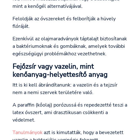
mint a kenőgél alternatívájával.
Feloldják az óvszereket és felborítják a hüvely
flóráját.
Ezenkívül az olajmaradványok táptalajt biztosítanak
a baktériumoknak és gombáknak, amelyek további
egészségügyi problémákhoz vezethetnek.
Fejőzsír vagy vazelin, mint
kenőanyag-helyettesítő anyag
Itt is ki kell ábrándítanunk: a vazelin és a tejzsír
nem a nemi szervek területére való.
A paraffin (kőolaj) porózussá és repedezetté teszi a
latex óvszert, ami drasztikusan csökkenti a
védelmet.
Tanulmányok
azt is kimutatták, hogy a bevezetett
vazelin a bakteriális vaginózis fokozott