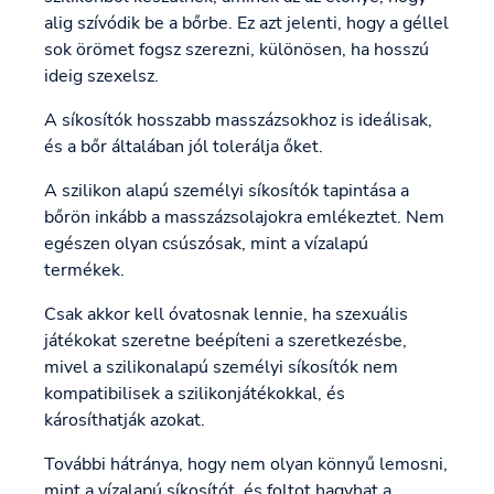
alig szívódik be a bőrbe. Ez azt jelenti, hogy a géllel
sok örömet fogsz szerezni, különösen, ha hosszú
ideig szexelsz.
A síkosítók hosszabb masszázsokhoz is ideálisak,
és a bőr általában jól tolerálja őket.
A szilikon alapú személyi síkosítók tapintása a
bőrön inkább a masszázsolajokra emlékeztet. Nem
egészen olyan csúszósak, mint a vízalapú
termékek.
Csak akkor kell óvatosnak lennie, ha szexuális
játékokat szeretne beépíteni a szeretkezésbe,
mivel a szilikonalapú személyi síkosítók nem
kompatibilisek a szilikonjátékokkal, és
károsíthatják azokat.
További hátránya, hogy nem olyan könnyű lemosni,
mint a vízalapú síkosítót, és foltot hagyhat a