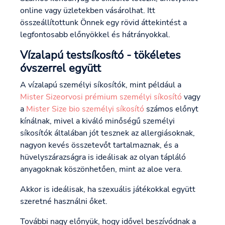
online vagy üzletekben vásárolhat. Itt
összeállítottunk Önnek egy rövid áttekintést a
legfontosabb előnyökkel és hátrányokkal.
Vízalapú testsíkosító - tökéletes
óvszerrel együtt
A vízalapú személyi síkosítók, mint például a
Mister Size
orvosi prémium személyi síkosító
vagy
a
Mister Size bio személyi síkosító
számos előnyt
kínálnak, mivel a kiváló minőségű személyi
síkosítók általában jót tesznek az allergiásoknak,
nagyon kevés összetevőt tartalmaznak, és a
hüvelyszárazságra is ideálisak az olyan tápláló
anyagoknak köszönhetően, mint az aloe vera.
Akkor is ideálisak, ha szexuális játékokkal együtt
szeretné használni őket.
További nagy előnyük, hogy idővel beszívódnak a