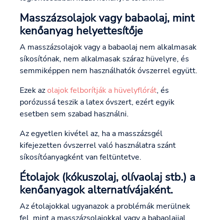
Masszázsolajok vagy babaolaj, mint
kenőanyag helyettesítője
A masszázsolajok vagy a babaolaj nem alkalmasak
síkosítónak, nem alkalmasak száraz hüvelyre, és
semmiképpen nem használhatók óvszerrel együtt.
Ezek az
olajok felborítják a hüvelyflórát
, és
porózussá teszik a latex óvszert, ezért egyik
esetben sem szabad használni.
Az egyetlen kivétel az, ha a masszázsgél
kifejezetten óvszerrel való használatra szánt
síkosítóanyagként van feltüntetve.
Étolajok (kókuszolaj, olívaolaj stb.) a
kenőanyagok alternatívájaként.
Az étolajokkal ugyanazok a problémák merülnek
fel, mint a masszázsolajokkal vagy a babaolajjal,