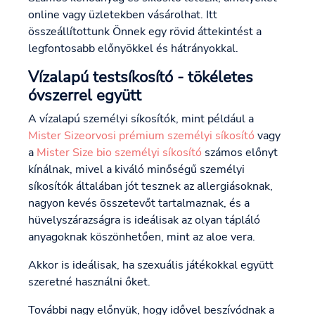
online vagy üzletekben vásárolhat. Itt
összeállítottunk Önnek egy rövid áttekintést a
legfontosabb előnyökkel és hátrányokkal.
Vízalapú testsíkosító - tökéletes
óvszerrel együtt
A vízalapú személyi síkosítók, mint például a
Mister Size
orvosi prémium személyi síkosító
vagy
a
Mister Size bio személyi síkosító
számos előnyt
kínálnak, mivel a kiváló minőségű személyi
síkosítók általában jót tesznek az allergiásoknak,
nagyon kevés összetevőt tartalmaznak, és a
hüvelyszárazságra is ideálisak az olyan tápláló
anyagoknak köszönhetően, mint az aloe vera.
Akkor is ideálisak, ha szexuális játékokkal együtt
szeretné használni őket.
További nagy előnyük, hogy idővel beszívódnak a