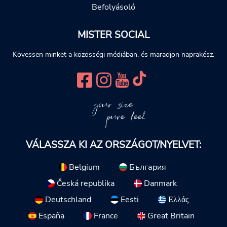
Befolyásoló
MISTER SOCIAL
Kövessen minket a közösségi médiában, és maradjon naprakész.
your size
pure feel
VÁLASSZA KI AZ ORSZÁGOT/NYELVET:
Belgium
България
Česká republika
Danmark
Deutschland
Eesti
Ελλάς
España
France
Great Britain