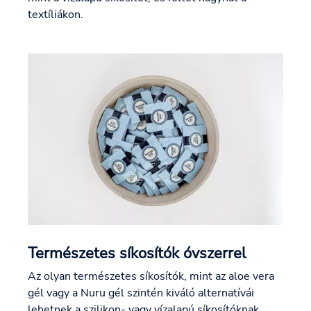
textíliákon.
Természetes síkosítók óvszerrel
Az olyan természetes síkosítók, mint az aloe vera
gél vagy a Nuru gél szintén kiváló alternatívái
lehetnek a szilikon- vagy vízalapú síkosítóknak.