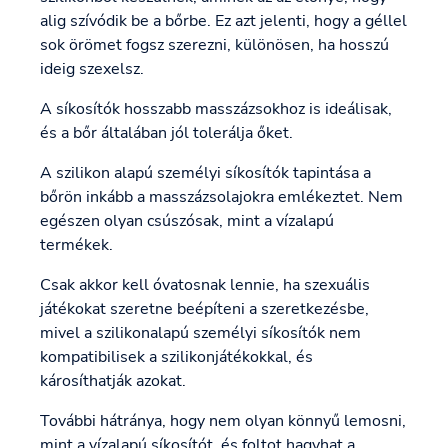
alig szívódik be a bőrbe. Ez azt jelenti, hogy a géllel
sok örömet fogsz szerezni, különösen, ha hosszú
ideig szexelsz.
A síkosítók hosszabb masszázsokhoz is ideálisak,
és a bőr általában jól tolerálja őket.
A szilikon alapú személyi síkosítók tapintása a
bőrön inkább a masszázsolajokra emlékeztet. Nem
egészen olyan csúszósak, mint a vízalapú
termékek.
Csak akkor kell óvatosnak lennie, ha szexuális
játékokat szeretne beépíteni a szeretkezésbe,
mivel a szilikonalapú személyi síkosítók nem
kompatibilisek a szilikonjátékokkal, és
károsíthatják azokat.
További hátránya, hogy nem olyan könnyű lemosni,
mint a vízalapú síkosítót, és foltot hagyhat a