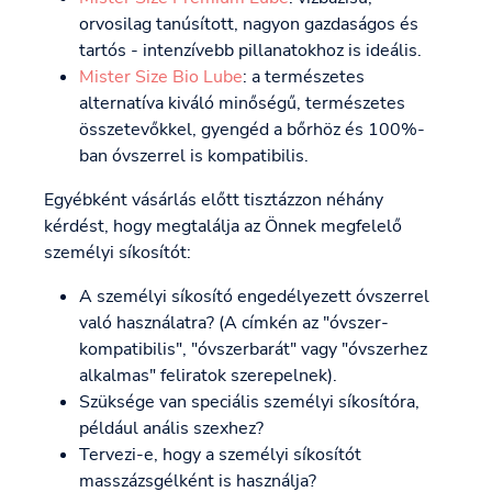
orvosilag tanúsított, nagyon gazdaságos és
tartós - intenzívebb pillanatokhoz is ideális.
Mister Size Bio Lube
: a természetes
alternatíva kiváló minőségű, természetes
összetevőkkel, gyengéd a bőrhöz és 100%-
ban óvszerrel is kompatibilis.
Egyébként vásárlás előtt tisztázzon néhány
kérdést, hogy megtalálja az Önnek megfelelő
személyi síkosítót:
A személyi síkosító engedélyezett óvszerrel
való használatra? (A címkén az "óvszer-
kompatibilis", "óvszerbarát" vagy "óvszerhez
alkalmas" feliratok szerepelnek).
Szüksége van speciális személyi síkosítóra,
például anális szexhez?
Tervezi-e, hogy a személyi síkosítót
masszázsgélként is használja?