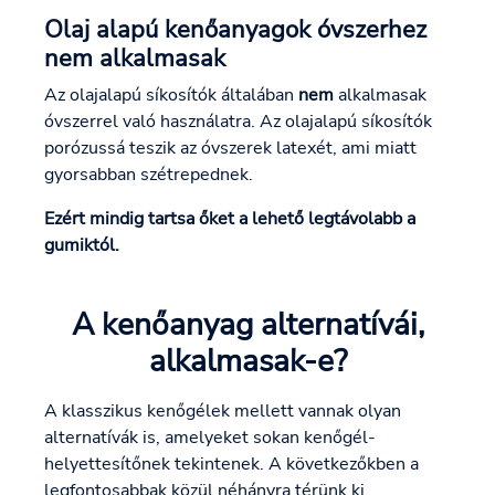
Olaj alapú kenőanyagok óvszerhez
nem alkalmasak
Az olajalapú síkosítók általában
nem
alkalmasak
óvszerrel való használatra. Az olajalapú síkosítók
porózussá teszik az óvszerek latexét, ami miatt
gyorsabban szétrepednek.
Ezért mindig tartsa őket a lehető legtávolabb a
gumiktól.
A kenőanyag alternatívái,
alkalmasak-e?
A klasszikus kenőgélek mellett vannak olyan
alternatívák is, amelyeket sokan kenőgél-
helyettesítőnek tekintenek. A következőkben a
legfontosabbak közül néhányra térünk ki.