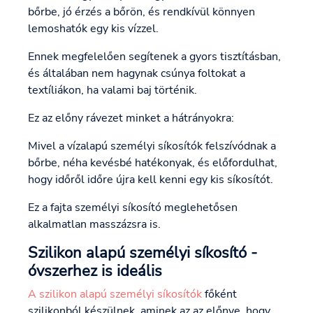
bőrbe, jó érzés a bőrön, és rendkívül könnyen
lemoshatók egy kis vízzel.
Ennek megfelelően segítenek a gyors tisztításban,
és általában nem hagynak csúnya foltokat a
textíliákon, ha valami baj történik.
Ez az előny rávezet minket a hátrányokra:
Mivel a vízalapú személyi síkosítók felszívódnak a
bőrbe, néha kevésbé hatékonyak, és előfordulhat,
hogy időről időre újra kell kenni egy kis síkosítót.
Ez a fajta személyi síkosító meglehetősen
alkalmatlan masszázsra is.
Szilikon alapú személyi síkosító -
óvszerhez is ideális
A szilikon alapú személyi síkosítók
főként
szilikonból készülnek, aminek az az előnye, hogy