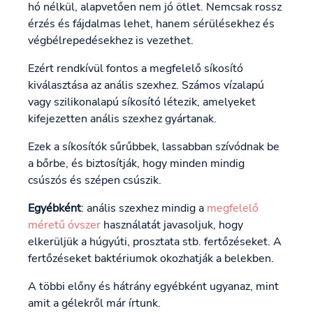
hó nélkül, alapvetően nem jó ötlet. Nemcsak rossz
érzés és fájdalmas lehet, hanem sérülésekhez és
végbélrepedésekhez is vezethet.
Ezért rendkívül fontos a megfelelő síkosító
kiválasztása az anális szexhez. Számos vízalapú
vagy szilikonalapú síkosító létezik, amelyeket
kifejezetten anális szexhez gyártanak.
Ezek a síkosítók sűrűbbek, lassabban szívódnak be
a bőrbe, és biztosítják, hogy minden mindig
csúszós és szépen csúszik.
Egyébként
: anális szexhez mindig a
megfelelő
méretű óvszer
használatát javasoljuk, hogy
elkerüljük a húgyúti, prosztata stb. fertőzéseket. A
fertőzéseket baktériumok okozhatják a belekben.
A többi előny és hátrány egyébként ugyanaz, mint
amit a gélekről már írtunk.