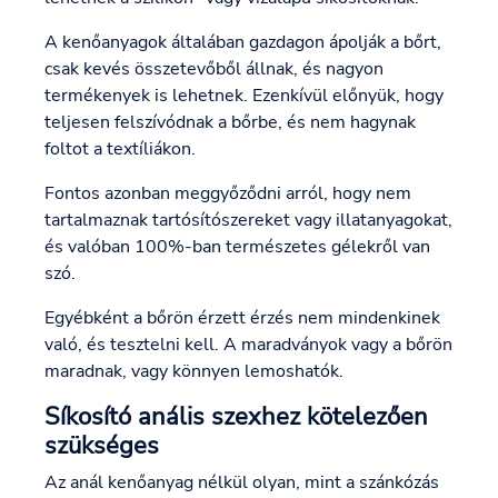
A kenőanyagok általában gazdagon ápolják a bőrt,
csak kevés összetevőből állnak, és nagyon
termékenyek is lehetnek. Ezenkívül előnyük, hogy
teljesen felszívódnak a bőrbe, és nem hagynak
foltot a textíliákon.
Fontos azonban meggyőződni arról, hogy nem
tartalmaznak tartósítószereket vagy illatanyagokat,
és valóban 100%-ban természetes gélekről van
szó.
Egyébként a bőrön érzett érzés nem mindenkinek
való, és tesztelni kell. A maradványok vagy a bőrön
maradnak, vagy könnyen lemoshatók.
Síkosító anális szexhez kötelezően
szükséges
Az anál kenőanyag nélkül olyan, mint a szánkózás