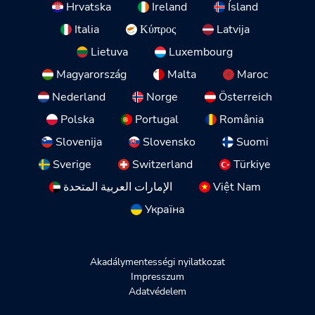
Hrvatska
Ireland
Ísland
Italia
Κύπρος
Latvija
Lietuva
Luxembourg
Magyarország
Malta
Maroc
Nederland
Norge
Österreich
Polska
Portugal
România
Slovenija
Slovensko
Suomi
Sverige
Switzerland
Türkiye
الإمارات العربية المتحدة
Việt Nam
Україна
Akadálymentességi nyilatkozat
Impresszum
Adatvédelem