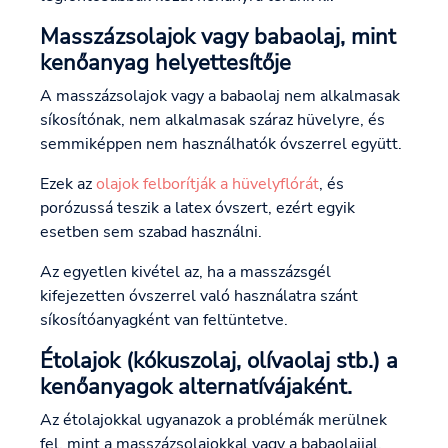
Masszázsolajok vagy babaolaj, mint
kenőanyag helyettesítője
A masszázsolajok vagy a babaolaj nem alkalmasak
síkosítónak, nem alkalmasak száraz hüvelyre, és
semmiképpen nem használhatók óvszerrel együtt.
Ezek az
olajok felborítják a hüvelyflórát
, és
porózussá teszik a latex óvszert, ezért egyik
esetben sem szabad használni.
Az egyetlen kivétel az, ha a masszázsgél
kifejezetten óvszerrel való használatra szánt
síkosítóanyagként van feltüntetve.
Étolajok (kókuszolaj, olívaolaj stb.) a
kenőanyagok alternatívájaként.
Az étolajokkal ugyanazok a problémák merülnek
fel, mint a masszázsolajokkal vagy a babaolajjal,