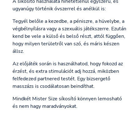
A síkosító használata hihetetlenül egyszerű, és
ugyanúgy történik óvszerrel és anélkül is:
Tegyél belőle a kezedbe, a péniszre, a hüvelybe, a
végbélnyílásra vagy a szexuális játékszerre. Ezután
kend be vele a külső és belső részt, attól függően,
hogy milyen területről van szó, és máris készen
állsz.
Az előjáték során is használhatod, hogy fokozd az
érzést, és extra stimulációt adj hozzá, miközben
felfedezed partnered testét. Egy bizsergető
masszázs is csodálatosan beindíthat.
Mindkét Mister Size síkosító könnyen lemosható
és nem hagy maradványokat.