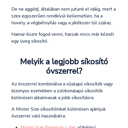
De ne aggódj, általában nem jutunk el idáig, mert a
szex egyszerűen rendkívül kellemetlen, ha a
hüvely, a végbélnyílás vagy a játékszer túl száraz.
Hamar észre fogod venni, hacsak nincs már kéznél
egy üveg síkosító.
Melyik a legjobb síkosító
óvszerrel?
Az óvszerrel kombinálva a vízalapú síkosítók vagy
bizonyos esetekben a szilikonalapú síkosítók
különösen alkalmasak a jobb síkosításra.
A Mister Size síkosítóinkat különösen ajánljuk
óvszerrel való használatra:
Mister Size Premium Lube
: vízbázisú,