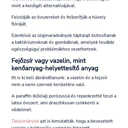
mint a kenőgél alternatívájával.
Feloldják az óvszereket és felborítják a hüvely
flóráját.
Ezenkívül az olajmaradványok táptalajt biztosítanak
a baktériumoknak és gombáknak, amelyek további
egészségügyi problémákhoz vezethetnek.
Fejőzsír vagy vazelin, mint
kenőanyag-helyettesítő anyag
Itt is ki kell ábrándítanunk: a vazelin és a tejzsír
nem a nemi szervek területére való.
A paraffin (kőolaj) porózussá és repedezetté teszi a
latex óvszert, ami drasztikusan csökkenti a
védelmet.
Tanulmányok
azt is kimutatták, hogy a bevezetett
vazelin a bakteriális vaginózis fokozott