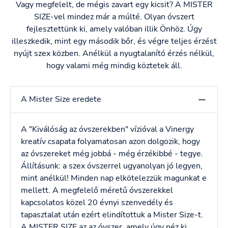
Vagy megfelelt, de mégis zavart egy kicsit? A MISTER
SIZE-vel mindez már a múlté. Olyan óvszert
fejlesztettünk ki, amely valóban illik Önhöz. Úgy
illeszkedik, mint egy második bőr, és végre teljes érzést
nyújt szex közben. Anélkül a nyugtalanító érzés nélkül,
hogy valami még mindig köztetek áll.
A Mister Size eredete
A "Kiválóság az óvszerekben" vízióval a Vinergy
kreatív csapata folyamatosan azon dolgozik, hogy
az óvszereket még jobbá - még érzékibbé - tegye.
Állításunk: a szex óvszerrel ugyanolyan jó legyen,
mint anélkül! Minden nap elkötelezzük magunkat e
mellett. A megfelelő méretű óvszerekkel
kapcsolatos közel 20 évnyi szenvedély és
tapasztalat után ezért elindítottuk a Mister Size-t.
A MISTER SIZE az az óvszer, amely úgy néz ki,