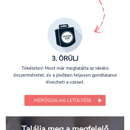
3. ÖRÜLJ
Tökéletes! Most már megtalálta az ideális
óvszerméretet, és a jövőben teljesen gondtalanul
élvezheti a szexet.
MÉRŐSZALAG LETÖLTÉSE
Találja meg a megfelelő