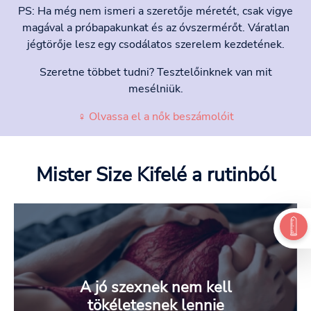
PS: Ha még nem ismeri a szeretője méretét, csak vigye
magával a próbapakunkat és az óvszermérőt. Váratlan
jégtörője lesz egy csodálatos szerelem kezdetének.
Szeretne többet tudni? Tesztelőinknek van mit
mesélniük.
♀ Olvassa el a nők beszámolóit
Mister Size Kifelé
a rutinból
A jó szexnek nem kell
tökéletesnek lennie