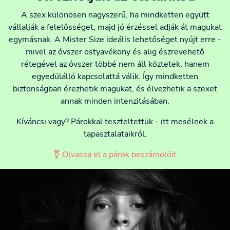
A szex különösen nagyszerű, ha mindketten együtt
vállalják a felelősséget, majd jó érzéssel adják át magukat
egymásnak. A Mister Size ideális lehetőséget nyújt erre -
mivel az óvszer ostyavékony és alig észrevehető
rétegével az óvszer többé nem áll köztetek, hanem
egyedülálló kapcsolattá válik. Így mindketten
biztonságban érezhetik magukat, és élvezhetik a szexet
annak minden intenzitásában.
Kíváncsi vagy? Párokkal teszteltettük - itt mesélnek a
tapasztalataikról.
⚧ Olvassa el a párok beszámolóit