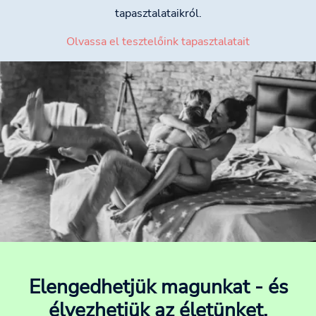
tapasztalataikról.
Olvassa el tesztelőink tapasztalatait
Elengedhetjük magunkat - és
élvezhetjük az életünket.