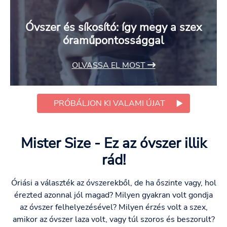
Óvszer és síkosító: így megy a szex
óraműpontossággal
OLVASSA EL MOST
PRÓBÁLJON KI VALAMI ÚJAT
Mister Size - Ez az óvszer illik
rád!
Óriási a választék az óvszerekből, de ha őszinte vagy, hol
érezted azonnal jól magad? Milyen gyakran volt gondja
az óvszer felhelyezésével? Milyen érzés volt a szex,
amikor az óvszer laza volt, vagy túl szoros és beszorult?