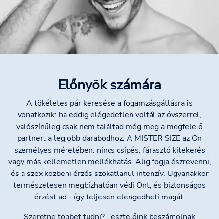
Előnyök számára
A tökéletes pár keresése a fogamzásgátlásra is
vonatkozik: ha eddig elégedetlen voltál az óvszerrel,
valószínűleg csak nem találtad még meg a megfelelő
partnert a legjobb darabodhoz. A MISTER SIZE az Ön
személyes méretében, nincs csípés, fárasztó kitekerés
vagy más kellemetlen mellékhatás. Alig fogja észrevenni,
és a szex közbeni érzés szokatlanul intenzív. Ugyanakkor
természetesen megbízhatóan védi Önt, és biztonságos
érzést ad - így teljesen elengedheti magát.
Szeretne többet tudni? Tesztelőink beszámolnak