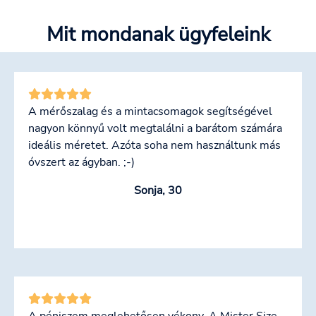
Mit mondanak ügyfeleink
A mérőszalag és a mintacsomagok segítségével
nagyon könnyű volt megtalálni a barátom számára
ideális méretet. Azóta soha nem használtunk más
óvszert az ágyban. ;-)
Sonja, 30
A péniszem meglehetősen vékony. A Mister Size